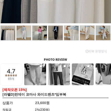
[제작오픈 15%]
[라벨D]런데이 코마사 와이드팬츠*임부복
상품가
23,600원
적립금
1%(230원)