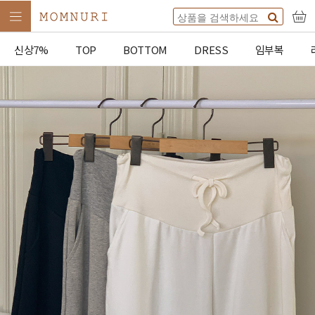
신상7%
TOP
BOTTOM
DRESS
임부복