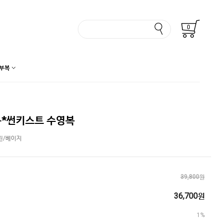
0
부복
*썬키스트 수영복
린/베이지
39,800원
36,700원
1%