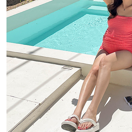
커뮤니티
이벤트
리뷰
맘누리뉴스
다이어리
리얼체험단모집
만삭사진컨테스트
아기사진컨테스트
고객센터 1661-5260
미확인입금자보기
공지사항
자주묻는질문
이용안내