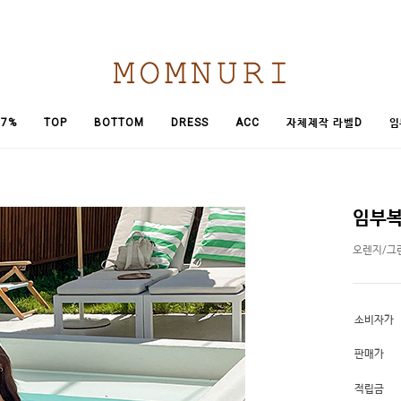
임
7%
TOP
BOTTOM
DRESS
ACC
자체제작 라벨D
임부복
오렌지/그
소비자가
판매가
적립금