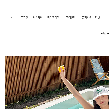
KR
로그인
회원가입
마이페이지
고객센터
공지사항
리뷰
신상~
카테고리
베스트100
원피스
코디아이템
라벨디
블라우스/니트
특가상품
오늘발송
티/나시
홈웨어
세일50-80%
아우터
요가복
임산부화장품
임산부하의
수영복
1+1세일
레깅스/스타킹
언더웨어
기획전
수유복
앱특가