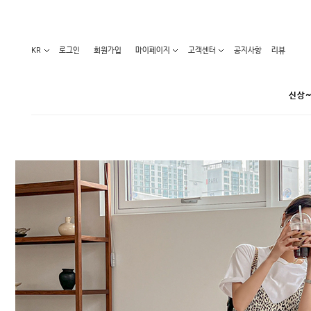
KR
로그인
회원가입
마이페이지
고객센터
공지사항
리뷰
신상~
카테고리
베스트100
원피스
코디아이템
라벨디
블라우스/니트
특가상품
오늘발송
티/나시
홈웨어
세일50-80%
아우터
요가복
임산부화장품
임산부하의
수영복
1+1세일
레깅스/스타킹
언더웨어
기획전
수유복
앱특가