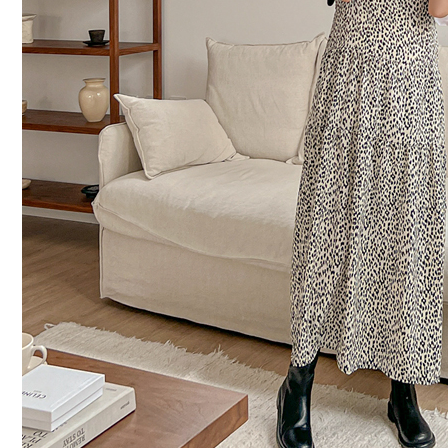
커뮤니티
이벤트
리뷰
맘누리뉴스
다이어리
리얼체험단모집
만삭사진컨테스트
아기사진컨테스트
고객센터 1661-5260
미확인입금자보기
공지사항
자주묻는질문
이용안내