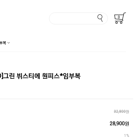
0
부복
D]그린 뷔스티에 원피스*임부복
32,800원
28,900원
1%