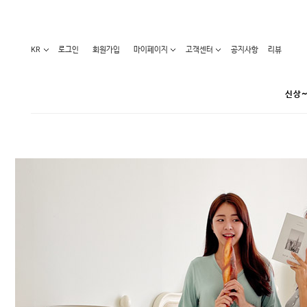
KR
로그인
회원가입
마이페이지
고객센터
공지사항
리뷰
신상~
카테고리
베스트100
원피스
코디아이템
라벨디
블라우스/니트
특가상품
오늘발송
티/나시
홈웨어
세일50-80%
아우터
요가복
임산부화장품
임산부하의
수영복
1+1세일
레깅스/스타킹
언더웨어
기획전
수유복
앱특가