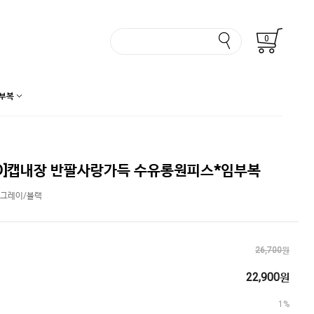
0
부복
D]캡내장 반팔사랑가득 수유롱원피스*임부복
/그레이/블랙
26,700원
22,900원
1%