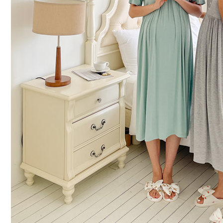
커뮤니티
이벤트
리뷰
맘누리뉴스
다이어리
리얼체험단모집
만삭사진컨테스트
아기사진컨테스트
고객센터 1661-5260
미확인입금자보기
공지사항
자주묻는질문
이용안내