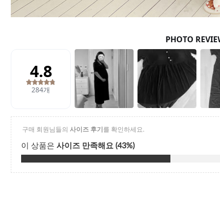
Q&A
제휴/광고문의
배송조회
구매금액별사은품
고객의소리
카드결제조회
마이페이지
로그인
회원가입
마이페이지
장바구니
개인결제