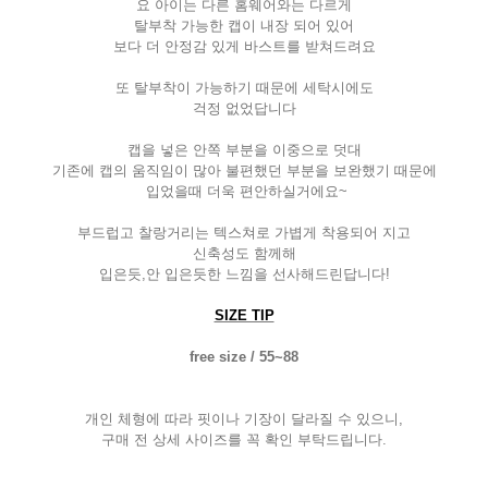
요 아이는 다른 홈웨어와는 다르게
탈부착 가능한 캡이 내장 되어 있어
보다 더 안정감 있게 바스트를 받쳐드려요
또 탈부착이 가능하기 때문에 세탁시에도
걱정 없었답니다
캡을 넣은 안쪽 부분을 이중으로 덧대
기존에 캡의 움직임이 많아 불편했던 부분을 보완했기 때문에
입었을때 더욱 편안하실거에요
~
부드럽고 찰랑거리는 텍스쳐로 가볍게 착용되어 지고
신축성도 함께해
입은듯
,
안 입은듯한 느낌을 선사해드린답니다
!
SIZE TIP
free size / 55~88
개인 체형에 따라 핏이나 기장이 달라질 수 있으니
,
구매 전 상세 사이즈를 꼭 확인 부탁드립니다
.