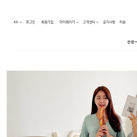
KR
로그인
회원가입
마이페이지
고객센터
공지사항
리뷰
신상~
카테고리
베스트100
원피스
코디아이템
라벨디
블라우스/니트
특가상품
오늘발송
티/나시
홈웨어
세일50-80%
아우터
요가복
임산부화장품
임산부하의
수영복
1+1세일
레깅스/스타킹
언더웨어
기획전
수유복
앱특가