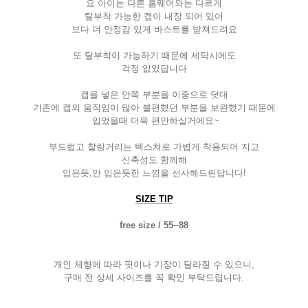
요 아이는 다른 홈웨어와는 다르게
탈부착 가능한 캡이 내장 되어 있어
보다 더 안정감 있게 바스트를 받쳐드려요
또 탈부착이 가능하기 때문에 세탁시에도
걱정 없었답니다
캡을 넣은 안쪽 부분을 이중으로 덧대
기존에 캡의 움직임이 많아 불편했던 부분을 보완했기 때문에
입었을때 더욱 편안하실거에요
~
부드럽고 찰랑거리는 텍스쳐로 가볍게 착용되어 지고
신축성도 함께해
입은듯
,
안 입은듯한 느낌을 선사해드린답니다
!
SIZE TIP
free size / 55~88
개인 체형에 따라 핏이나 기장이 달라질 수 있으니
,
구매 전 상세 사이즈를 꼭 확인 부탁드립니다
.