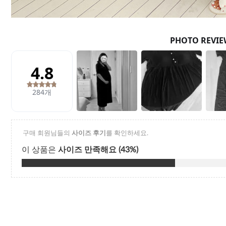
Q&A
제휴/광고문의
배송조회
구매금액별사은품
고객의소리
카드결제조회
마이페이지
로그인
회원가입
마이페이지
장바구니
개인결제