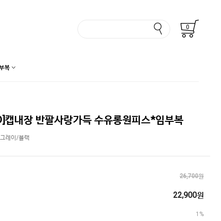
0
부복
D]캡내장 반팔사랑가득 수유롱원피스*임부복
/그레이/블랙
26,700원
22,900원
1%