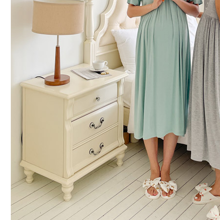
커뮤니티
이벤트
리뷰
맘누리뉴스
다이어리
리얼체험단모집
만삭사진컨테스트
아기사진컨테스트
고객센터 1661-5260
미확인입금자보기
공지사항
자주묻는질문
이용안내