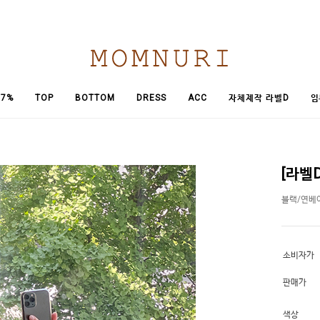
임
7%
TOP
BOTTOM
DRESS
ACC
자체제작 라벨D
[라벨
블랙/연베
소비자가
판매가
색상