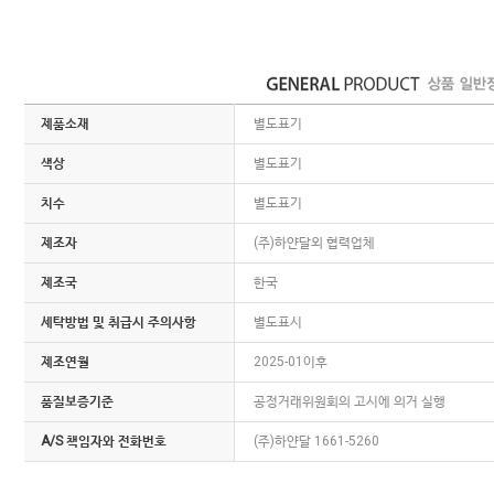
제품소재
별도표기
색상
별도표기
치수
별도표기
제조자
(주)하얀달외 협력업체
제조국
한국
세탁방법 및 취급시 주의사항
별도표시
제조연월
2025-01이후
품질보증기준
공정거래위원회의 고시에 의거 실행
A/S 책임자와 전화번호
(주)하얀달 1661-5260