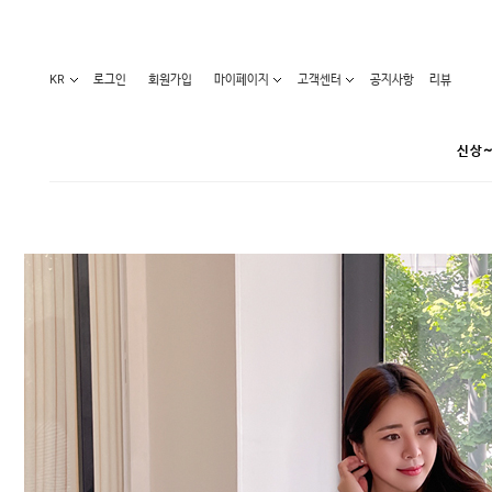
KR
로그인
회원가입
마이페이지
고객센터
공지사항
리뷰
신상~
카테고리
베스트100
원피스
코디아이템
라벨디
블라우스/니트
특가상품
오늘발송
티/나시
홈웨어
세일50-80%
아우터
요가복
임산부화장품
임산부하의
수영복
1+1세일
레깅스/스타킹
언더웨어
기획전
수유복
앱특가