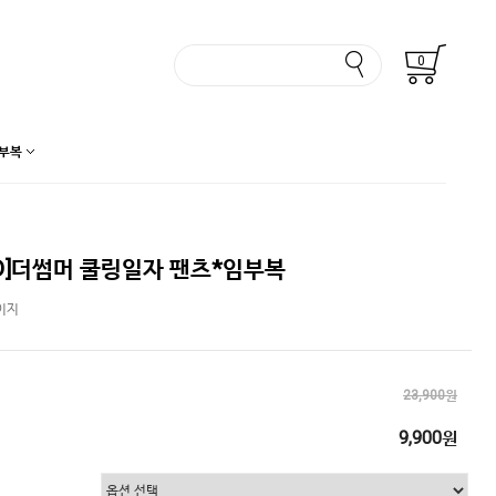
0
부복
D]더썸머 쿨링일자 팬츠*임부복
이지
23,900원
9,900원