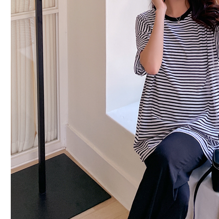
커뮤니티
이벤트
리뷰
맘누리뉴스
다이어리
리얼체험단모집
만삭사진컨테스트
아기사진컨테스트
고객센터 1661-5260
미확인입금자보기
공지사항
자주묻는질문
이용안내