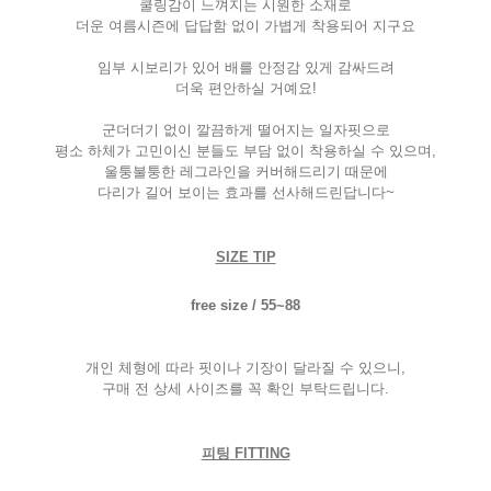
쿨링감이 느껴지는 시원한 소재로
더운 여름시즌에 답답함 없이 가볍게 착용되어 지구요
임부 시보리가 있어 배를 안정감 있게 감싸드려
더욱 편안하실 거예요
!
군더더기 없이 깔끔하게 떨어지는 일자핏으로
평소 하체가 고민이신 분들도 부담 없이 착용하실 수 있으며
,
울퉁불퉁한 레그라인을 커버해드리기 때문에
다리가 길어 보이는 효과를 선사해드린답니다
~
SIZE TIP
free size / 55~88
개인 체형에 따라 핏이나 기장이 달라질 수 있으니
,
구매 전 상세 사이즈를 꼭 확인 부탁드립니다
.
피팅
FITTING