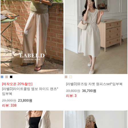
[제작오픈 20%할인]
[라벨D]뮤즈링 자켓 원피스set*임부복
[라벨D]라이트쿨링 엠보 와이드 팬츠*
39,800원
36,700원
임부복
리뷰: 3
29,900원
23,800원
리뷰: 338