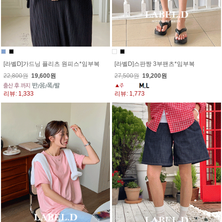
[라벨D]가드닝 플리츠 원피스*임부복
[라벨D]스판짱 3부팬츠*임부복
22,800원
19,600원
27,500원
19,200원
리뷰: 1,333
리뷰: 1,773