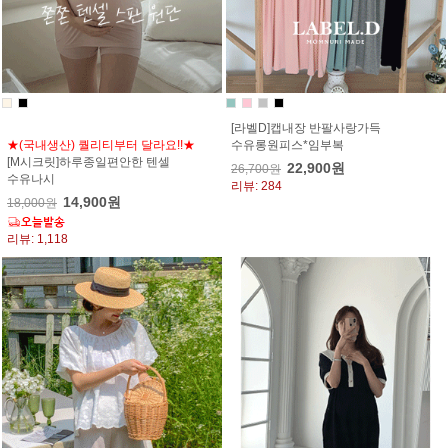
[라벨D]캡내장 반팔사랑가득
★(국내생산) 퀄리티부터 달라요!!★
수유롱원피스*임부복
[M시크릿]하루종일편안한 텐셀
22,900원
26,700원
수유나시
리뷰: 284
14,900원
18,000원
리뷰: 1,118