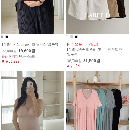
[라벨D]가드닝 플리츠 원피스*임부복
[제작오픈 15%할인]
[라벨D]내츄럴코튼 와이드 하프팬츠*
19,600원
22,800원
임부복
31,900원
36,700원
리뷰: 1,333
리뷰: 34