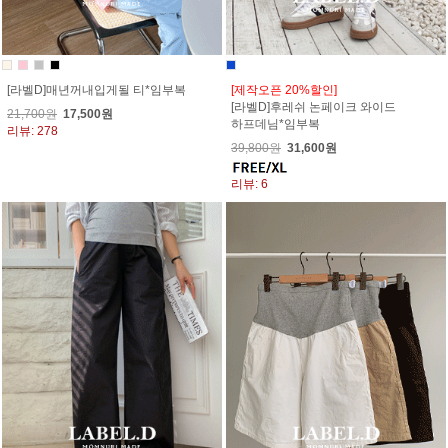
[라벨D]매년꺼내입게될 티*임부복
[제작오픈 20%할인]
[라벨D]후레쉬 논페이크 와이드
21,700원
17,500원
하프데님*임부복
리뷰: 278
39,800원
31,600원
리뷰: 6