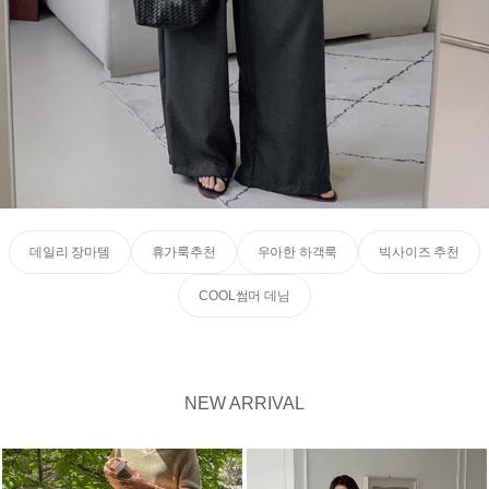
데일리 장마템
휴가룩추천
우아한 하객룩
빅사이즈 추천
COOL썸머 데님
NEW ARRIVAL