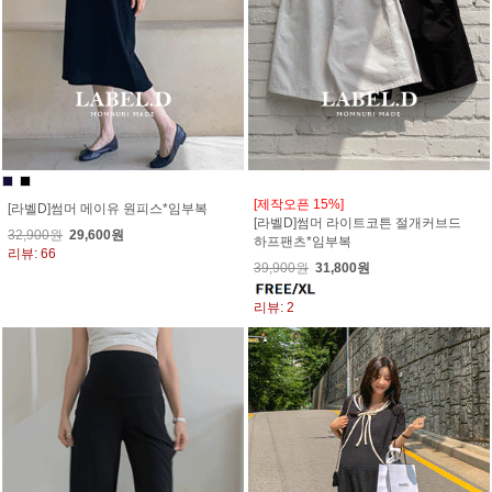
[제작오픈 15%]
[라벨D]썸머 메이유 원피스*임부복
[라벨D]썸머 라이트코튼 절개커브드
32,900원
29,600원
하프팬츠*임부복
리뷰: 66
39,900원
31,800원
리뷰: 2