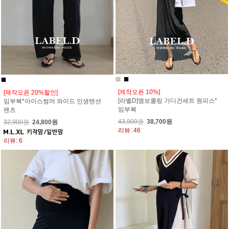
[제작오픈 10%]
[제작오픈 20%할인]
[라벨D]엠보쿨링 가디건세트 원피스*
임부복*아이스썸머 와이드 인생텐션
임부복
팬츠
43,900원
38,700원
32,900원
24,800원
리뷰: 46
리뷰: 6