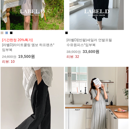
[기간한정 20%특가]
[라벨D](반팔)세일러 언발프릴
[라벨D]라이트쿨링 엠보 하프팬츠*
수유원피스*임부복
임부복
33,600원
38,900원
19,500원
24,800원
리뷰: 32
리뷰: 10