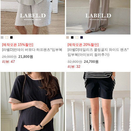
[제작오픈 15%할인]
[제작오픈 20%할인]
[라벨D]런데이 버뮤다 하프팬츠*임부복
[라벨D]데일리즈 쿨링골지 와이드 팬츠*
임부복(아이보리 컬러추가)
26,900원
21,800원
리뷰: 47
32,800원
24,700원
리뷰: 32