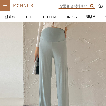
신상7%
TOP
BOTTOM
DRESS
임부복