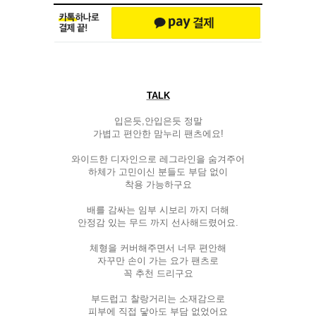
TALK
입은듯,안입은듯 정말
가볍고 편안한 맘누리 팬츠에요!
와이드한 디자인으로 레그라인을 숨겨주어
하체가 고민이신 분들도 부담 없이
착용 가능하구요
배를 감싸는 임부 시보리 까지 더해
안정감 있는 무드 까지 선사해드렸어요.
체형을 커버해주면서 너무 편안해
자꾸만 손이 가는 요가 팬츠로
꼭 추천 드리구요
부드럽고 찰랑거리는 소재감으로
피부에 직접 닿아도 부담 없었어요