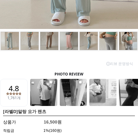
[라벨D]말랑 요가 팬츠
상품가
16,500원
적립금
1%(160원)