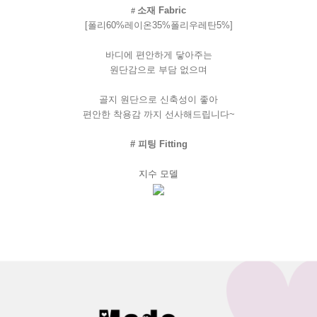
소재
Fabric
#
[
폴리
60%
레이온
35%
폴리우레탄
5%]
바디에
편안하게
닿아주는
원단감으로
부담
없으며
골지
원단으로
신축성이
좋아
편안한
착용감
까지
선사해드립니다
~
#
피팅
Fitting
지수
모델