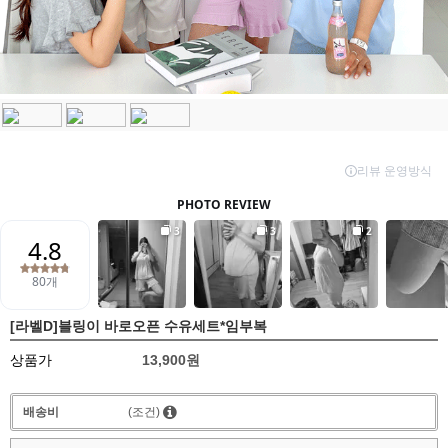
[라벨D]블링이 바로오픈 수유세트*임부복
상품가
13,900원
배송비
(조건)