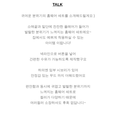
TALK
귀여운
분위기의
홈웨어
세트를
소개해드릴게요
:)
소매끝과
밑단에
잔잔한
플레어가
들어가
발랄한
분위기가
느껴지는
홈웨어
세트에요
~
집에서도
예쁘게
착용하실
수
있는
아이템
이랍니다
!
넥라인으로
버튼을
넣어
간편한
수유가
가능하도록
제작했구요
하의엔
임부
시보리가
있어
안정감
있는
무드
까지
더해드렸어요
편안함과
동시에
귀엽고
발랄한
분위기까지
느껴지는
홈웨어
세트로
컬러가
다양하기
때문에
여러컬러
소장하셔도
후회
없답니디
~