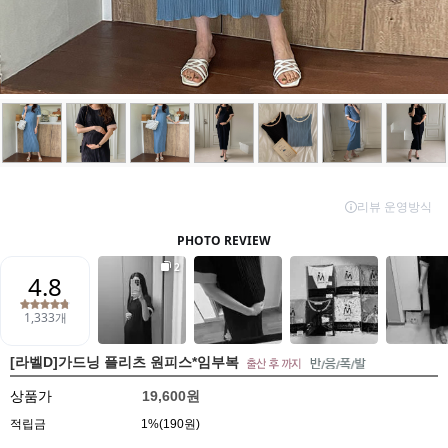
[라벨D]가드닝 플리츠 원피스*임부복
상품가
19,600원
적립금
1%(190원)