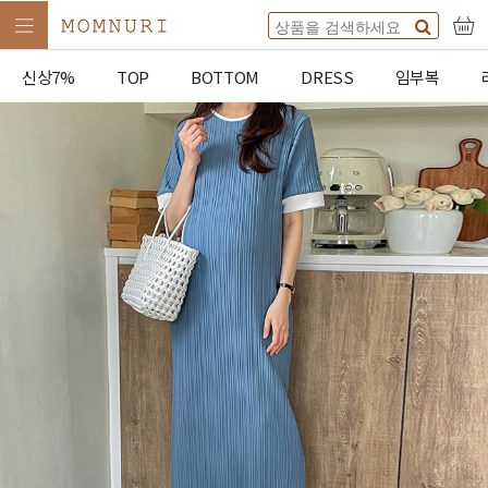
신상7%
TOP
BOTTOM
DRESS
임부복