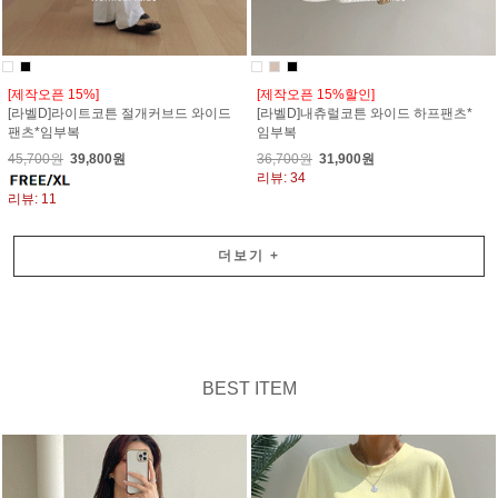
[제작오픈 15%]
[제작오픈 15%할인]
[라벨D]라이트코튼 절개커브드 와이드
[라벨D]내츄럴코튼 와이드 하프팬츠*
팬츠*임부복
임부복
45,700원
39,800원
36,700원
31,900원
리뷰: 34
리뷰: 11
더보기
+
BEST ITEM