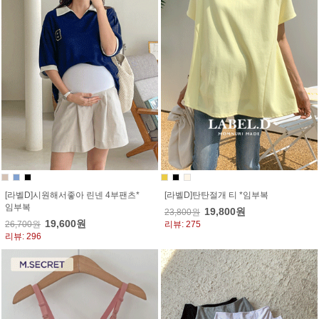
[라벨D]시원해서좋아 린넨 4부팬츠*
[라벨D]탄탄절개 티 *임부복
임부복
19,800원
23,800원
19,600원
26,700원
리뷰: 275
리뷰: 296