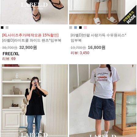
[XL사이즈추가/제작오픈 15%할인]
[라벨D]반팔 사랑가득 수유원피스*
[라벨D]라이트쿨 와이드 팬츠*임부복
임부복
32,900원
16,800원
36,700원
19,700원
리뷰: 3,450
리뷰: 69