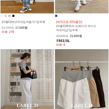
[라벨D]매년꺼내입게될 티*임부복
[제작오픈 20%할인]
[라벨D]후레쉬 논페이크 와이드
21,700원
17,500원
하프데님*임부복
리뷰: 278
39,800원
31,600원
리뷰: 6