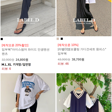
[제작오픈 10%]
[제작오픈 20%할인]
[라벨D]엠보쿨링 가디건세트 원피스*
임부복*아이스썸머 와이드 인생텐션
임부복
팬츠
43,900원
38,700원
32,900원
24,800원
리뷰: 46
리뷰: 6