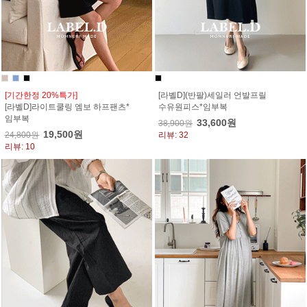
[기간한정 20%특가]
[라벨D](반팔)세일러 언발프릴
[라벨D]라이트쿨링 엠보 하프팬츠*
수유원피스*임부복
임부복
33,600원
38,900원
19,500원
24,800원
리뷰: 32
리뷰: 10