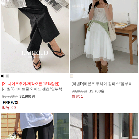
[XL사이즈추가/제작오픈 15%할인]
[라벨D]리본즈 투웨이 원피스*임부복
[라벨D]라이트쿨 와이드 팬츠*임부복
38,800원
35,700원
36,700원
32,900원
리뷰: 1
리뷰: 69