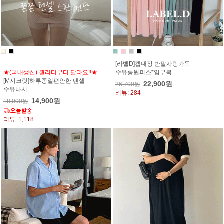
[라벨D]캡내장 반팔사랑가득
★(국내생산) 퀄리티부터 달라요!!★
수유롱원피스*임부복
[M시크릿]하루종일편안한 텐셀
22,900원
26,700원
수유나시
리뷰: 284
14,900원
18,000원
리뷰: 1,118