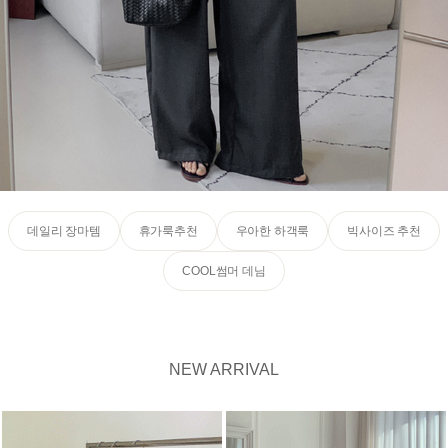
데일리 장마템
휴가룩추천
우아한 하객룩
빅사이즈 추천
COOL썸머 데님
NEW ARRIVAL