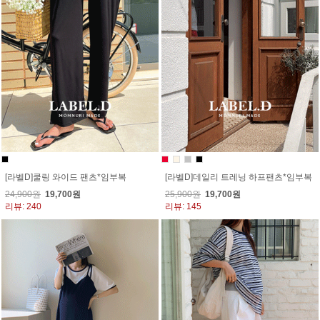
[라벨D]쿨링 와이드 팬츠*임부복
[라벨D]데일리 트레닝 하프팬츠*임부복
24,900원
19,700원
25,900원
19,700원
리뷰: 240
리뷰: 145