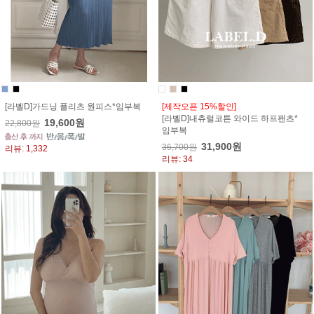
[라벨D]가드닝 플리츠 원피스*임부복
[제작오픈 15%할인]
[라벨D]내츄럴코튼 와이드 하프팬츠*
19,600원
22,800원
임부복
31,900원
36,700원
리뷰: 1,332
리뷰: 34