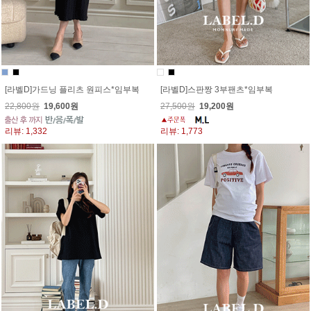
[라벨D]가드닝 플리츠 원피스*임부복
[라벨D]스판짱 3부팬츠*임부복
22,800원
19,600원
27,500원
19,200원
리뷰: 1,332
리뷰: 1,773