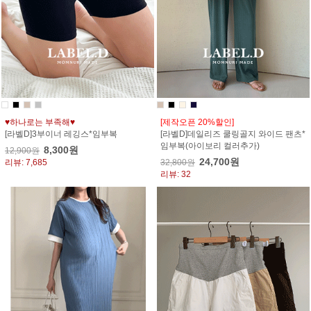
♥하나로는 부족해♥
[제작오픈 20%할인]
[라벨D]3부이너 레깅스*임부복
[라벨D]데일리즈 쿨링골지 와이드 팬츠*
임부복(아이보리 컬러추가)
8,300원
12,900원
24,700원
리뷰: 7,685
32,800원
리뷰: 32