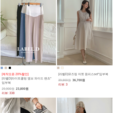
[제작오픈 20%할인]
[라벨D]뮤즈링 자켓 원피스set*임부복
[라벨D]라이트쿨링 엠보 와이드 팬츠*
39,800원
36,700원
임부복
리뷰: 3
29,900원
23,800원
리뷰: 338