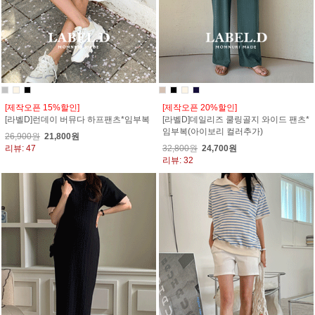
[제작오픈 15%할인]
[제작오픈 20%할인]
[라벨D]런데이 버뮤다 하프팬츠*임부복
[라벨D]데일리즈 쿨링골지 와이드 팬츠*
임부복(아이보리 컬러추가)
26,900원
21,800원
리뷰: 47
32,800원
24,700원
리뷰: 32