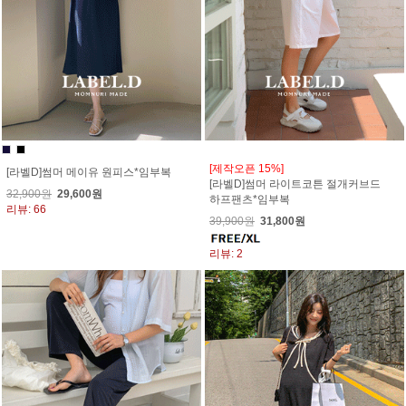
[제작오픈 15%]
[라벨D]썸머 메이유 원피스*임부복
[라벨D]썸머 라이트코튼 절개커브드
32,900원
29,600원
하프팬츠*임부복
리뷰: 66
39,900원
31,800원
리뷰: 2