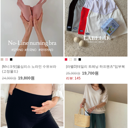
[M시크릿]올심리스 노라인 수유브라
[라벨D]데일리 트레닝 하프팬츠*임부복
(고정몰드)
19,700원
25,900원
19,800원
24,900원
리뷰: 145