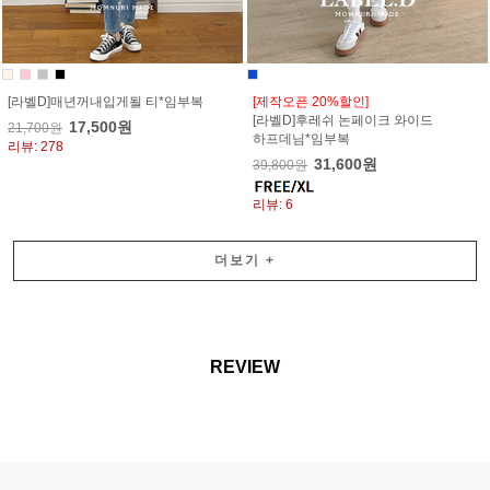
[라벨D]매년꺼내입게될 티*임부복
[제작오픈 20%할인]
[라벨D]후레쉬 논페이크 와이드
17,500원
21,700원
하프데님*임부복
리뷰: 278
31,600원
39,800원
리뷰: 6
더보기
+
REVIEW