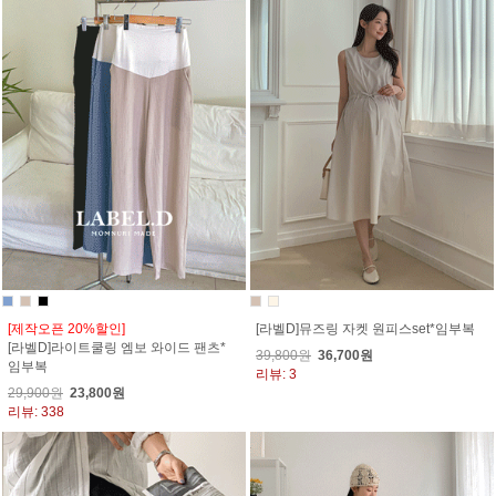
[제작오픈 20%할인]
[라벨D]뮤즈링 자켓 원피스set*임부복
[라벨D]라이트쿨링 엠보 와이드 팬츠*
39,800원
36,700원
임부복
리뷰: 3
29,900원
23,800원
리뷰: 338