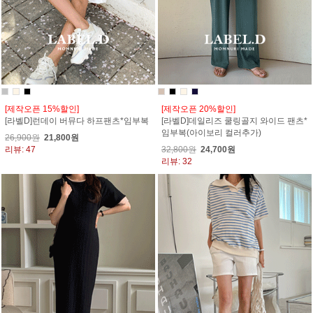
[제작오픈 15%할인]
[제작오픈 20%할인]
[라벨D]런데이 버뮤다 하프팬츠*임부복
[라벨D]데일리즈 쿨링골지 와이드 팬츠*
임부복(아이보리 컬러추가)
26,900원
21,800원
리뷰: 47
32,800원
24,700원
리뷰: 32