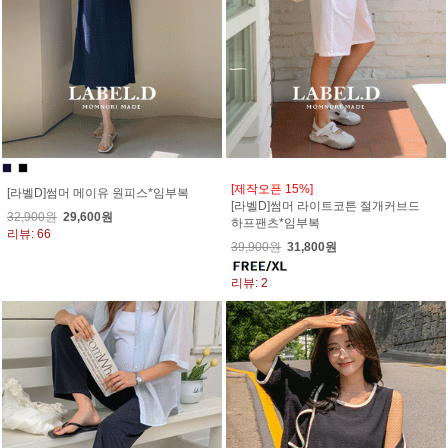
[제작오픈 15%]
[라벨D]썸머 메이유 원피스*임부복
[라벨D]썸머 라이트코튼 절개커브드
32,900원
29,600원
하프팬츠*임부복
리뷰: 66
39,900원
31,800원
리뷰: 2