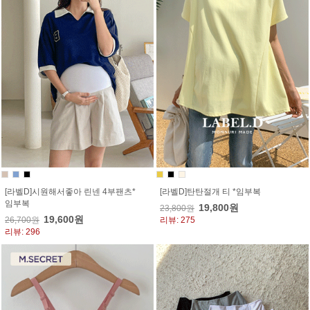
[라벨D]시원해서좋아 린넨 4부팬츠*
[라벨D]탄탄절개 티 *임부복
임부복
19,800원
23,800원
19,600원
26,700원
리뷰: 275
리뷰: 296