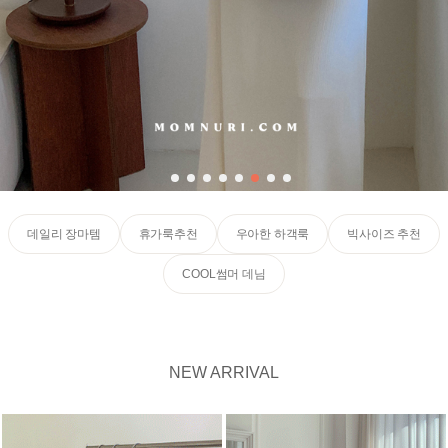
데일리 장마템
휴가룩추천
우아한 하객룩
빅사이즈 추천
COOL썸머 데님
NEW ARRIVAL