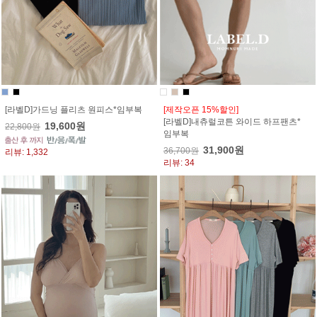
[라벨D]가드닝 플리츠 원피스*임부복
[제작오픈 15%할인]
[라벨D]내츄럴코튼 와이드 하프팬츠*
19,600원
22,800원
임부복
31,900원
36,700원
리뷰: 1,332
리뷰: 34