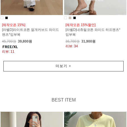
[제작오픈 15%]
[제작오픈 15%할인]
[라벨D]라이트코튼 절개커브드 와이드
[라벨D]내츄럴코튼 와이드 하프팬츠*
팬츠*임부복
임부복
45,700원
39,800원
36,700원
31,900원
리뷰: 34
리뷰: 11
더보기
+
BEST ITEM