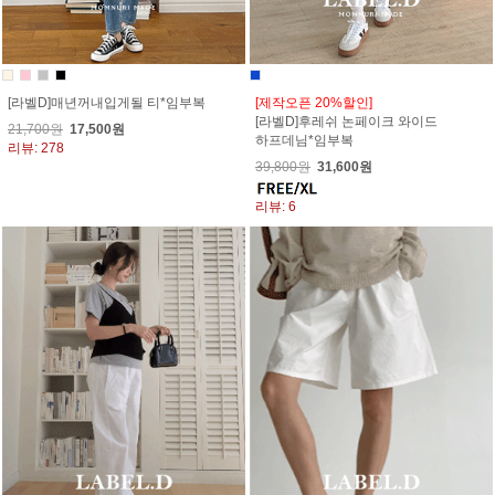
[라벨D]매년꺼내입게될 티*임부복
[제작오픈 20%할인]
[라벨D]후레쉬 논페이크 와이드
21,700원
17,500원
하프데님*임부복
리뷰: 278
39,800원
31,600원
리뷰: 6