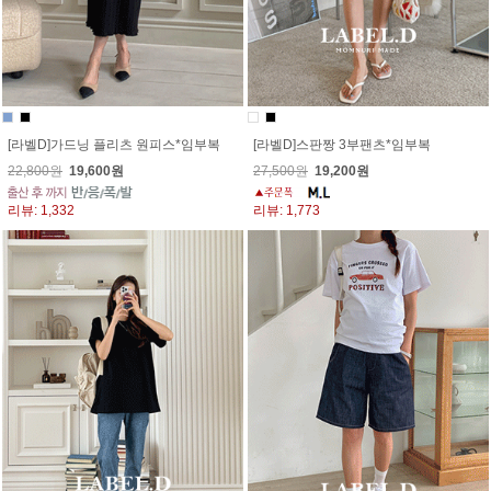
[라벨D]가드닝 플리츠 원피스*임부복
[라벨D]스판짱 3부팬츠*임부복
22,800원
19,600원
27,500원
19,200원
리뷰: 1,332
리뷰: 1,773