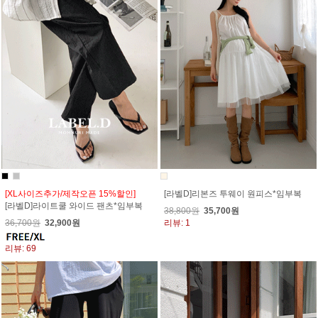
[XL사이즈추가/제작오픈 15%할인]
[라벨D]리본즈 투웨이 원피스*임부복
[라벨D]라이트쿨 와이드 팬츠*임부복
38,800원
35,700원
36,700원
32,900원
리뷰: 1
리뷰: 69