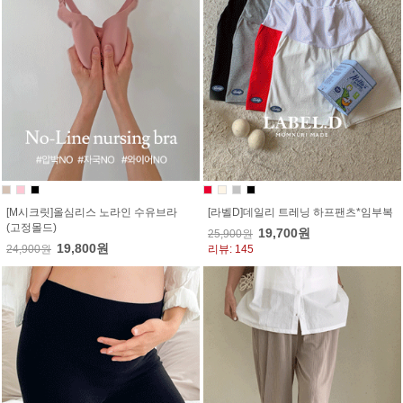
[M시크릿]올심리스 노라인 수유브라
[라벨D]데일리 트레닝 하프팬츠*임부복
(고정몰드)
19,700원
25,900원
19,800원
24,900원
리뷰: 145