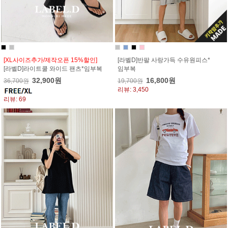
[XL사이즈추가/제작오픈 15%할인]
[라벨D]반팔 사랑가득 수유원피스*
[라벨D]라이트쿨 와이드 팬츠*임부복
임부복
32,900원
16,800원
36,700원
19,700원
리뷰: 3,450
리뷰: 69