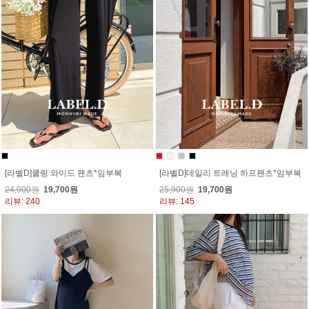
[라벨D]쿨링 와이드 팬츠*임부복
[라벨D]데일리 트레닝 하프팬츠*임부복
24,900원
19,700원
25,900원
19,700원
리뷰: 240
리뷰: 145