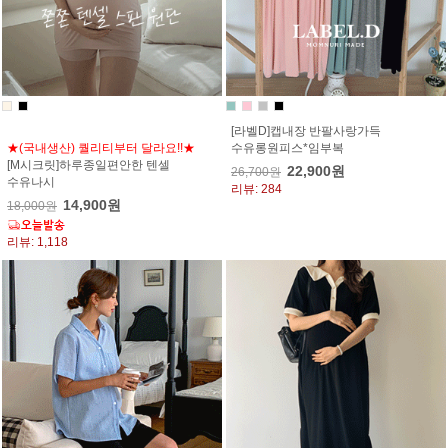
[라벨D]캡내장 반팔사랑가득
★(국내생산) 퀄리티부터 달라요!!★
수유롱원피스*임부복
[M시크릿]하루종일편안한 텐셀
22,900원
26,700원
수유나시
리뷰: 284
14,900원
18,000원
리뷰: 1,118