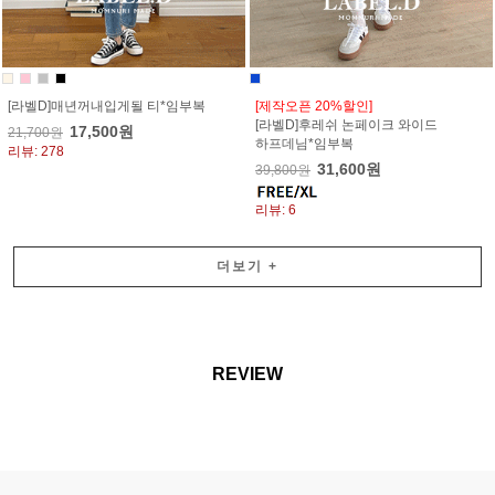
[라벨D]매년꺼내입게될 티*임부복
[제작오픈 20%할인]
[라벨D]후레쉬 논페이크 와이드
17,500원
21,700원
하프데님*임부복
리뷰: 278
31,600원
39,800원
리뷰: 6
더보기
+
REVIEW