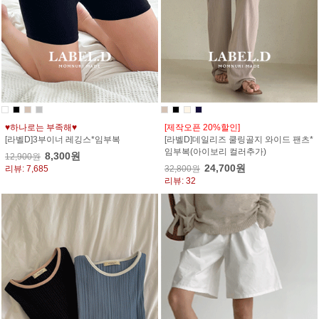
♥하나로는 부족해♥
[제작오픈 20%할인]
[라벨D]3부이너 레깅스*임부복
[라벨D]데일리즈 쿨링골지 와이드 팬츠*
임부복(아이보리 컬러추가)
8,300원
12,900원
24,700원
리뷰: 7,685
32,800원
리뷰: 32