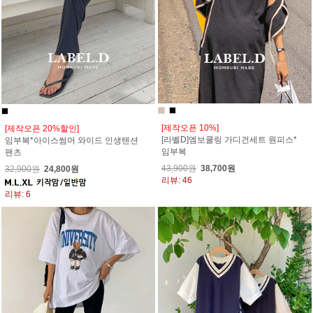
[제작오픈 10%]
[제작오픈 20%할인]
[라벨D]엠보쿨링 가디건세트 원피스*
임부복*아이스썸머 와이드 인생텐션
임부복
팬츠
43,900원
38,700원
32,900원
24,800원
리뷰: 46
리뷰: 6