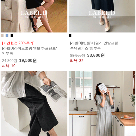
[기간한정 20%특가]
[라벨D](반팔)세일러 언발프릴
[라벨D]라이트쿨링 엠보 하프팬츠*
수유원피스*임부복
임부복
33,600원
38,900원
19,500원
24,800원
리뷰: 32
리뷰: 10