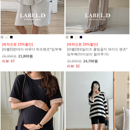
[제작오픈 15%할인]
[제작오픈 20%할인]
[라벨D]런데이 버뮤다 하프팬츠*임부복
[라벨D]데일리즈 쿨링골지 와이드 팬츠*
임부복(아이보리 컬러추가)
26,900원
21,800원
리뷰: 47
32,800원
24,700원
리뷰: 32