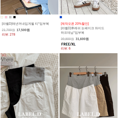
[라벨D]매년꺼내입게될 티*임부복
[제작오픈 20%할인]
[라벨D]후레쉬 논페이크 와이드
21,700원
17,500원
하프데님*임부복
리뷰: 278
39,800원
31,600원
리뷰: 6