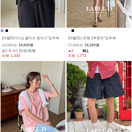
[라벨D]가드닝 플리츠 원피스*임부복
[라벨D]스판짱 3부팬츠*임부복
22,800원
19,600원
27,500원
19,200원
리뷰: 1,333
리뷰: 1,773