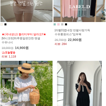
[라벨D]캡내장 반팔사랑가득
★(국내생산) 퀄리티부터 달라요!!★
수유롱원피스*임부복
[M시크릿]하루종일편안한 텐셀
22,900원
26,700원
수유나시
리뷰: 284
14,900원
18,000원
리뷰: 1,118