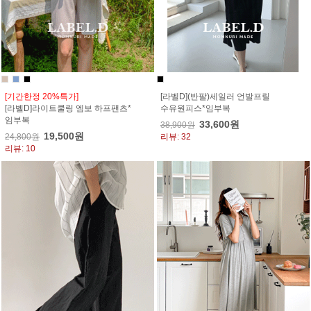
[기간한정 20%특가]
[라벨D](반팔)세일러 언발프릴
[라벨D]라이트쿨링 엠보 하프팬츠*
수유원피스*임부복
임부복
33,600원
38,900원
19,500원
24,800원
리뷰: 32
리뷰: 10