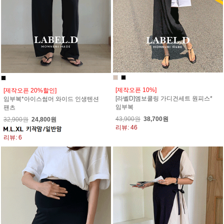
[제작오픈 10%]
[제작오픈 20%할인]
[라벨D]엠보쿨링 가디건세트 원피스*
임부복*아이스썸머 와이드 인생텐션
임부복
팬츠
43,900원
38,700원
32,900원
24,800원
리뷰: 46
리뷰: 6