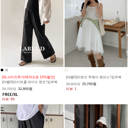
[XL사이즈추가/제작오픈 15%할인]
[라벨D]리본즈 투웨이 원피스*임부복
[라벨D]라이트쿨 와이드 팬츠*임부복
38,800원
35,700원
36,700원
32,900원
리뷰: 1
리뷰: 69