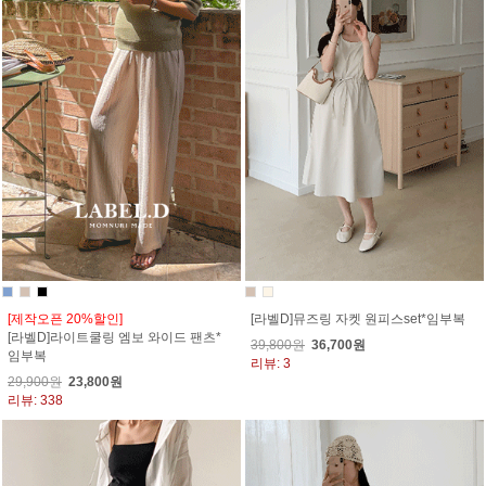
[제작오픈 20%할인]
[라벨D]뮤즈링 자켓 원피스set*임부복
[라벨D]라이트쿨링 엠보 와이드 팬츠*
39,800원
36,700원
임부복
리뷰: 3
29,900원
23,800원
리뷰: 338