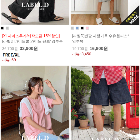
[XL사이즈추가/제작오픈 15%할인]
[라벨D]반팔 사랑가득 수유원피스*
[라벨D]라이트쿨 와이드 팬츠*임부복
임부복
32,900원
16,800원
36,700원
19,700원
리뷰: 3,450
리뷰: 69