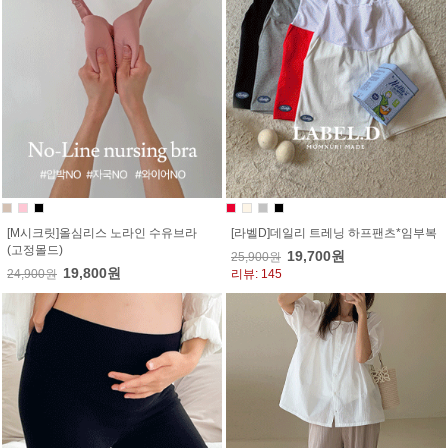
[M시크릿]올심리스 노라인 수유브라
[라벨D]데일리 트레닝 하프팬츠*임부복
(고정몰드)
19,700원
25,900원
19,800원
24,900원
리뷰: 145