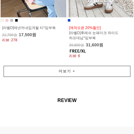
[라벨D]매년꺼내입게될 티*임부복
[제작오픈 20%할인]
[라벨D]후레쉬 논페이크 와이드
17,500원
21,700원
하프데님*임부복
리뷰: 278
31,600원
39,800원
리뷰: 6
더보기
+
REVIEW