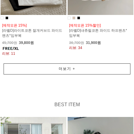
[제작오픈 15%]
[제작오픈 15%할인]
[라벨D]라이트코튼 절개커브드 와이드
[라벨D]내츄럴코튼 와이드 하프팬츠*
팬츠*임부복
임부복
45,700원
39,800원
36,700원
31,900원
리뷰: 34
리뷰: 11
더보기
+
BEST ITEM