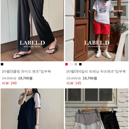
[라벨D]쿨링 와이드 팬츠*임부복
[라벨D]데일리 트레닝 하프팬츠*임부복
24,900원
19,700원
25,900원
19,700원
리뷰: 240
리뷰: 145