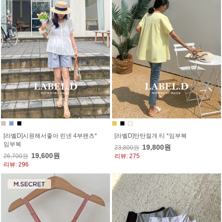
[라벨D]시원해서좋아 린넨 4부팬츠*
[라벨D]탄탄절개 티 *임부복
임부복
19,800원
23,800원
19,600원
26,700원
리뷰: 275
리뷰: 296