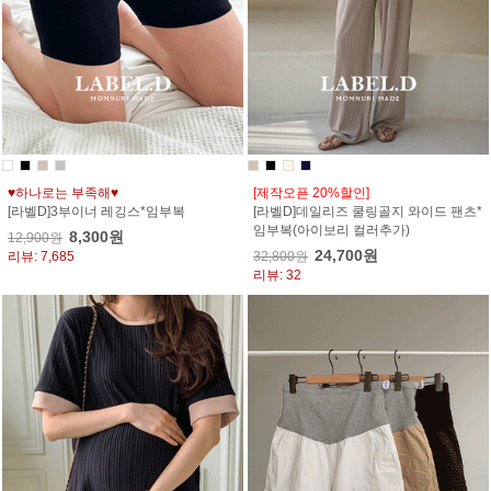
♥하나로는 부족해♥
[제작오픈 20%할인]
[라벨D]3부이너 레깅스*임부복
[라벨D]데일리즈 쿨링골지 와이드 팬츠*
임부복(아이보리 컬러추가)
8,300원
12,900원
24,700원
리뷰: 7,685
32,800원
리뷰: 32