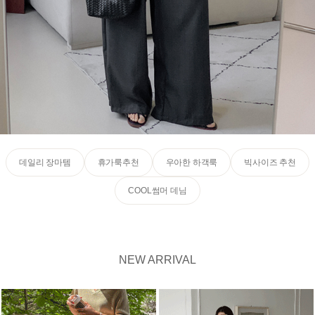
데일리 장마템
휴가룩추천
우아한 하객룩
빅사이즈 추천
COOL썸머 데님
NEW ARRIVAL