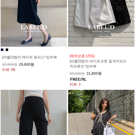
[제작오픈 15%]
[라벨D]썸머 메이유 원피스*임부복
[라벨D]썸머 라이트코튼 절개커브드
32,900원
29,600원
하프팬츠*임부복
리뷰: 66
39,900원
31,800원
리뷰: 2