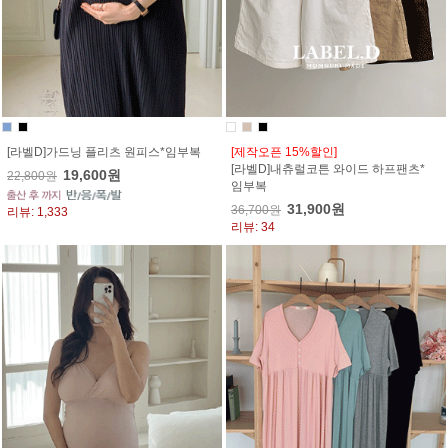
[라벨D]가드닝 플리츠 원피스*임부복
[제작오픈 15%할인]
[라벨D]내츄럴코튼 와이드 하프팬츠*
19,600원
22,800원
임부복
31,900원
36,700원
리뷰: 1,333
리뷰: 34