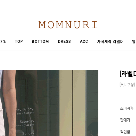
임
7%
TOP
BOTTOM
DRESS
ACC
자체제작 라벨D
[라벨
[M,L 구성
소비자가
판매가
적립금