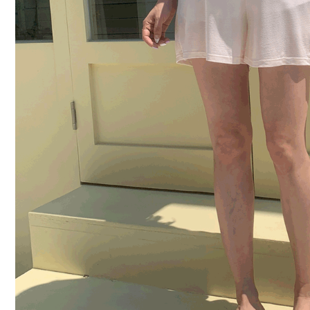
커뮤니티
이벤트
리뷰
맘누리뉴스
다이어리
리얼체험단모집
만삭사진컨테스트
아기사진컨테스트
고객센터 1661-5260
미확인입금자보기
공지사항
자주묻는질문
이용안내