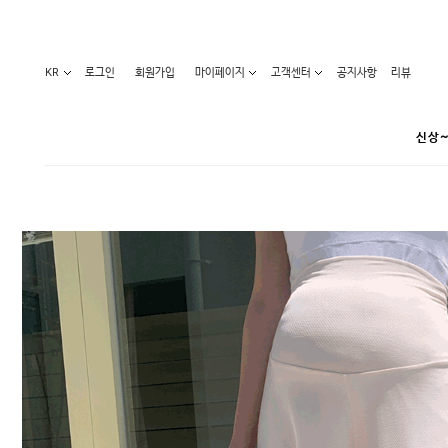
KR
로그인
회원가입
마이페이지
고객센터
공지사항
리뷰
신상~
카테고리
베스트100
원피스
코디아이템
라벨디
블라우스/니트
특가상품
오늘발송
티/나시
홈웨어
세일50-80%
아우터
요가복
임산부화장품
임산부하의
수영복
1+1세일
레깅스/스타킹
언더웨어
기획전
수유복
앱특가