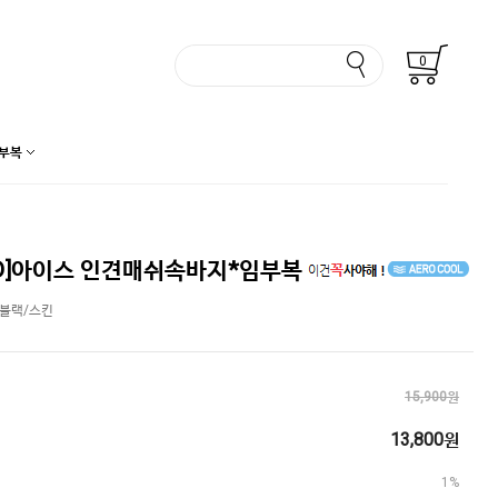
0
부복
D]아이스 인견매쉬속바지*임부복
] 블랙/스킨
15,900원
13,800원
1%