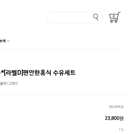
0
부복
*[라벨D]편안한휴식 수유세트
/블랙/그레이
26,900원
23,800원
1%