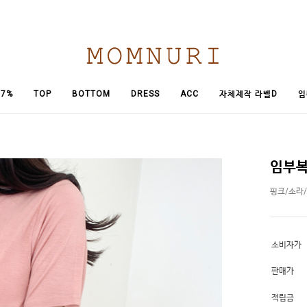
임
7%
TOP
BOTTOM
DRESS
ACC
자체제작 라벨D
임부복
핑크/소라
소비자가
판매가
적립금