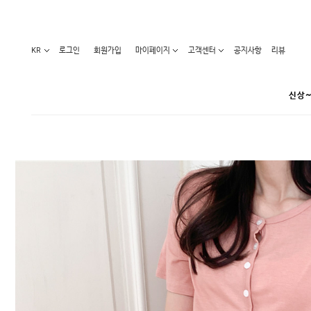
KR
로그인
회원가입
마이페이지
고객센터
공지사항
리뷰
신상~
카테고리
베스트100
원피스
코디아이템
라벨디
블라우스/니트
특가상품
오늘발송
티/나시
홈웨어
세일50-80%
아우터
요가복
임산부화장품
임산부하의
수영복
1+1세일
레깅스/스타킹
언더웨어
기획전
수유복
앱특가