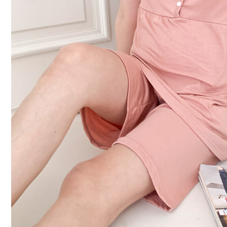
커뮤니티
이벤트
리뷰
맘누리뉴스
다이어리
리얼체험단모집
만삭사진컨테스트
아기사진컨테스트
고객센터 1661-5260
미확인입금자보기
공지사항
자주묻는질문
이용안내