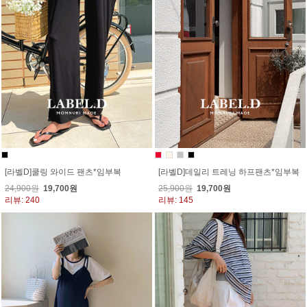
[라벨D]쿨링 와이드 팬츠*임부복
[라벨D]데일리 트레닝 하프팬츠*임부복
24,900원
19,700원
25,900원
19,700원
리뷰: 240
리뷰: 145