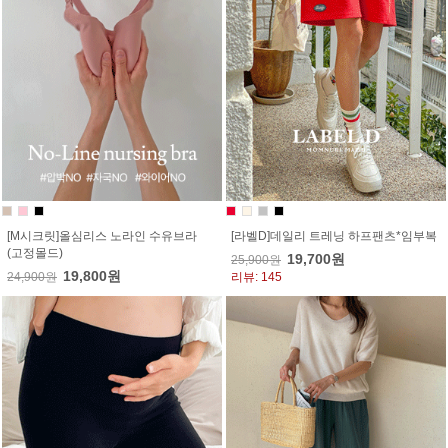
[M시크릿]올심리스 노라인 수유브라
[라벨D]데일리 트레닝 하프팬츠*임부복
(고정몰드)
19,700원
25,900원
19,800원
24,900원
리뷰: 145