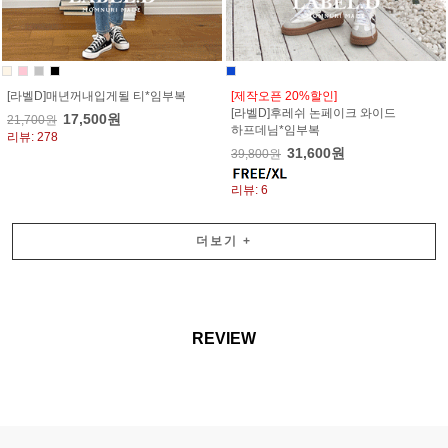
[라벨D]매년꺼내입게될 티*임부복
[제작오픈 20%할인]
[라벨D]후레쉬 논페이크 와이드
17,500원
21,700원
하프데님*임부복
리뷰: 278
31,600원
39,800원
리뷰: 6
더보기
+
REVIEW