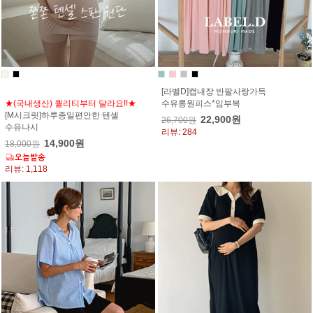
[라벨D]캡내장 반팔사랑가득
★(국내생산) 퀄리티부터 달라요!!★
수유롱원피스*임부복
[M시크릿]하루종일편안한 텐셀
22,900원
26,700원
수유나시
리뷰: 284
14,900원
18,000원
리뷰: 1,118