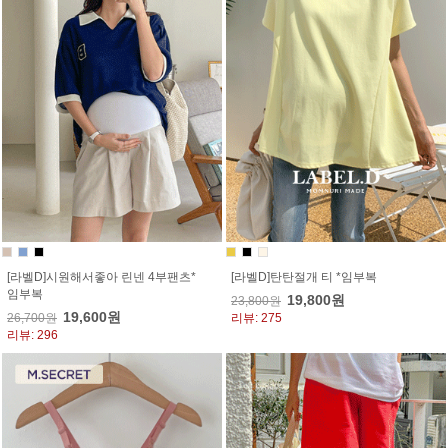
[라벨D]시원해서좋아 린넨 4부팬츠*
[라벨D]탄탄절개 티 *임부복
임부복
19,800원
23,800원
19,600원
26,700원
리뷰: 275
리뷰: 296