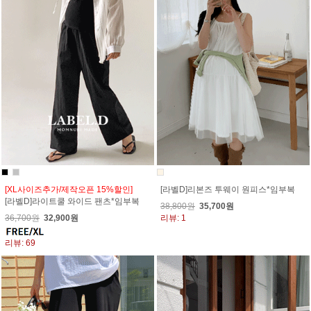
[XL사이즈추가/제작오픈 15%할인]
[라벨D]리본즈 투웨이 원피스*임부복
[라벨D]라이트쿨 와이드 팬츠*임부복
38,800원
35,700원
36,700원
32,900원
리뷰: 1
리뷰: 69