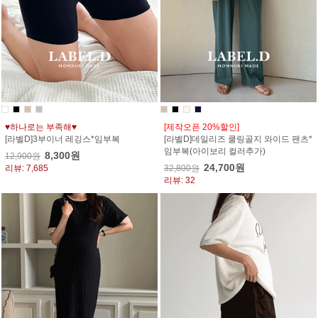
♥하나로는 부족해♥
[제작오픈 20%할인]
[라벨D]3부이너 레깅스*임부복
[라벨D]데일리즈 쿨링골지 와이드 팬츠*
임부복(아이보리 컬러추가)
8,300원
12,900원
24,700원
리뷰: 7,685
32,800원
리뷰: 32