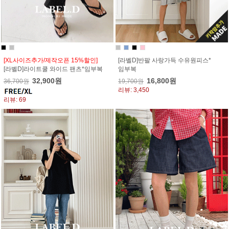
[XL사이즈추가/제작오픈 15%할인]
[라벨D]반팔 사랑가득 수유원피스*
[라벨D]라이트쿨 와이드 팬츠*임부복
임부복
32,900원
16,800원
36,700원
19,700원
리뷰: 3,450
리뷰: 69