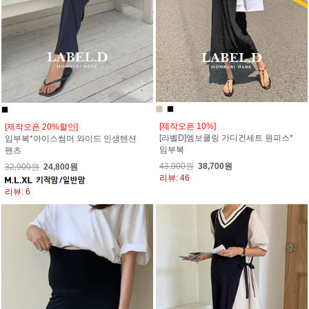
[제작오픈 10%]
[제작오픈 20%할인]
[라벨D]엠보쿨링 가디건세트 원피스*
임부복*아이스썸머 와이드 인생텐션
임부복
팬츠
43,900원
38,700원
32,900원
24,800원
리뷰: 46
리뷰: 6