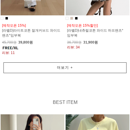
[제작오픈 15%]
[제작오픈 15%할인]
[라벨D]라이트코튼 절개커브드 와이드
[라벨D]내츄럴코튼 와이드 하프팬츠*
팬츠*임부복
임부복
45,700원
39,800원
36,700원
31,900원
리뷰: 34
리뷰: 11
더보기
+
BEST ITEM