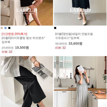
[기간한정 20%특가]
[라벨D](반팔)세일러 언발프릴
[라벨D]라이트쿨링 엠보 하프팬츠*
수유원피스*임부복
임부복
33,600원
38,900원
19,500원
24,800원
리뷰: 32
리뷰: 10