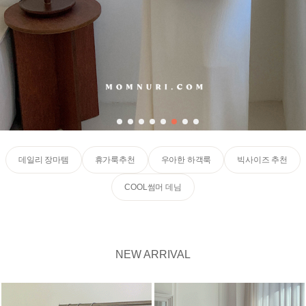
데일리 장마템
휴가룩추천
우아한 하객룩
빅사이즈 추천
COOL썸머 데님
NEW ARRIVAL