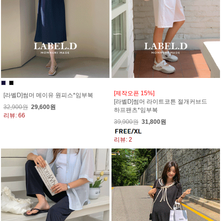
[제작오픈 15%]
[라벨D]썸머 메이유 원피스*임부복
[라벨D]썸머 라이트코튼 절개커브드
32,900원
29,600원
하프팬츠*임부복
리뷰: 66
39,900원
31,800원
리뷰: 2