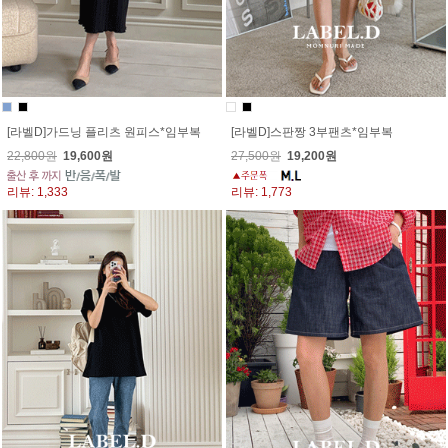
[라벨D]가드닝 플리츠 원피스*임부복
[라벨D]스판짱 3부팬츠*임부복
22,800원
19,600원
27,500원
19,200원
리뷰: 1,333
리뷰: 1,773