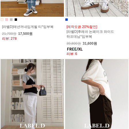
[라벨D]매년꺼내입게될 티*임부복
[제작오픈 20%할인]
[라벨D]후레쉬 논페이크 와이드
21,700원
17,500원
하프데님*임부복
리뷰: 278
39,800원
31,600원
리뷰: 6