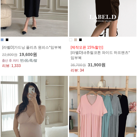
[라벨D]가드닝 플리츠 원피스*임부복
[제작오픈 15%할인]
[라벨D]내츄럴코튼 와이드 하프팬츠*
19,600원
22,800원
임부복
31,900원
36,700원
리뷰: 1,333
리뷰: 34