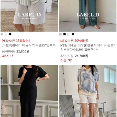
[제작오픈 15%할인]
[제작오픈 20%할인]
[라벨D]런데이 버뮤다 하프팬츠*임부복
[라벨D]데일리즈 쿨링골지 와이드 팬츠*
임부복(아이보리 컬러추가)
26,900원
21,800원
리뷰: 47
32,800원
24,700원
리뷰: 32