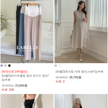
[제작오픈 20%할인]
[라벨D]뮤즈링 자켓 원피스set*임부복
[라벨D]라이트쿨링 엠보 와이드 팬츠*
39,800원
36,700원
임부복
리뷰: 3
29,900원
23,800원
리뷰: 338