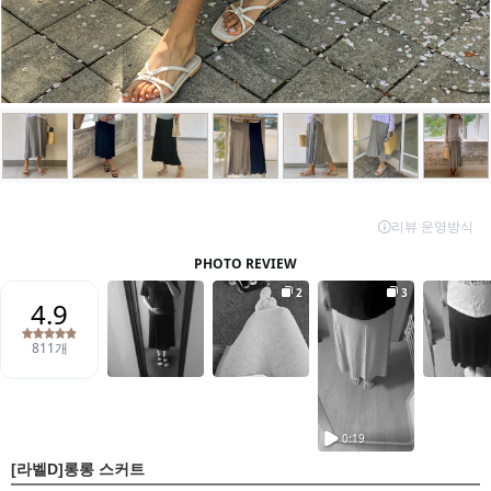
[라벨D]롱롱 스커트