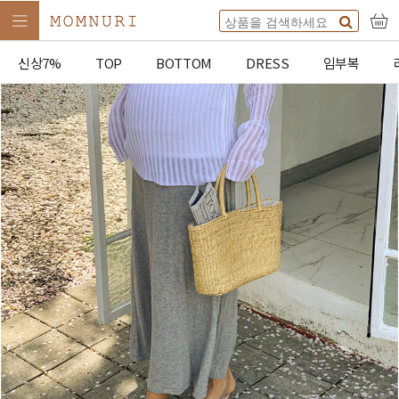
신상7%
TOP
BOTTOM
DRESS
임부복