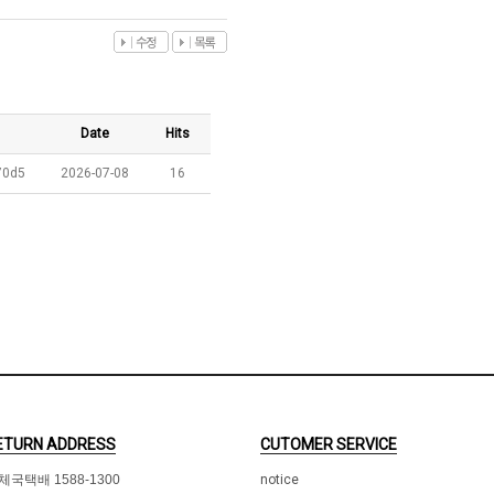
Date
Hits
70d5
2026-07-08
16
ETURN ADDRESS
CUTOMER SERVICE
체국택배 1588-1300
notice