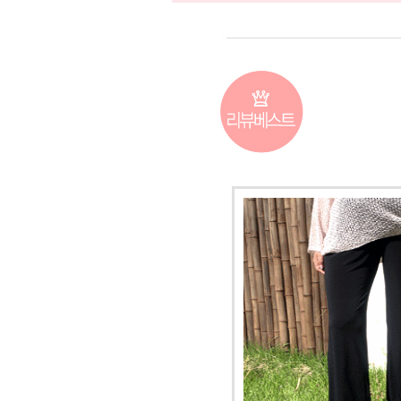
커뮤니티
이벤트
리뷰
맘누리뉴스
다이어리
리얼체험단모집
만삭사진컨테스트
아기사진컨테스트
고객센터 1661-5260
미확인입금자보기
공지사항
자주묻는질문
이용안내