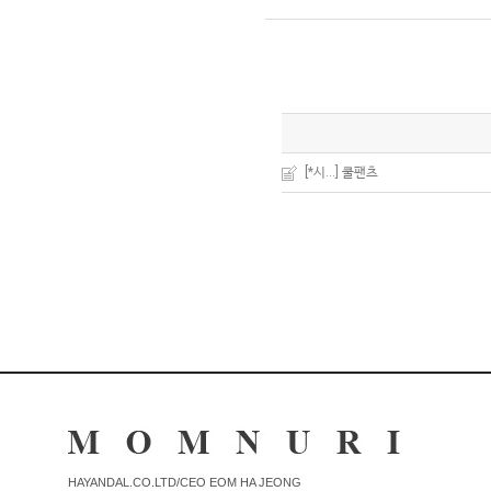
[
*시...]
쿨팬츠
HAYANDAL.CO.LTD/CEO EOM HA JEONG