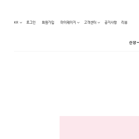
KR
로그인
회원가입
마이페이지
고객센터
공지사항
리뷰
신상~
카테고리
베스트100
원피스
코디아이템
라벨디
블라우스/니트
특가상품
오늘발송
티/나시
홈웨어
세일50-80%
아우터
요가복
임산부화장품
임산부하의
수영복
1+1세일
레깅스/스타킹
언더웨어
기획전
수유복
앱특가