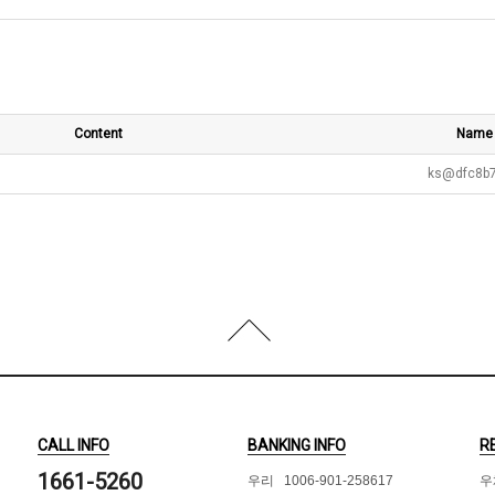
Content
Name
ks@dfc8b
CALL INFO
BANKING INFO
R
1661-5260
우리 1006-901-258617
우