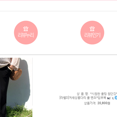
상 품 명:
*시원한 쿨링 원단감
[라벨D]저세상롱다리 쿨 팬츠*임부복
상품가격:
20,800원