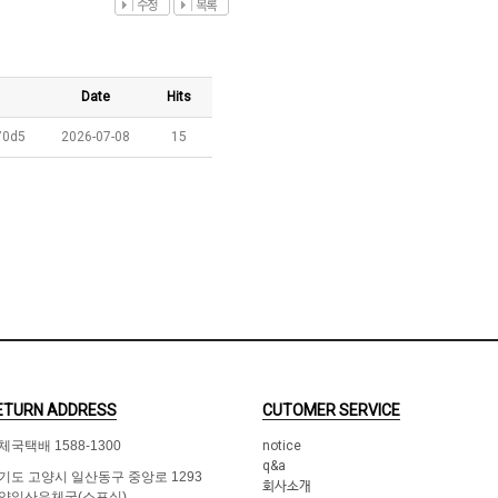
Date
Hits
70d5
2026-07-08
15
ETURN ADDRESS
CUTOMER SERVICE
체국택배 1588-1300
notice
q&a
기도 고양시 일산동구 중앙로 1293
회사소개
양일산우체국(소포실)