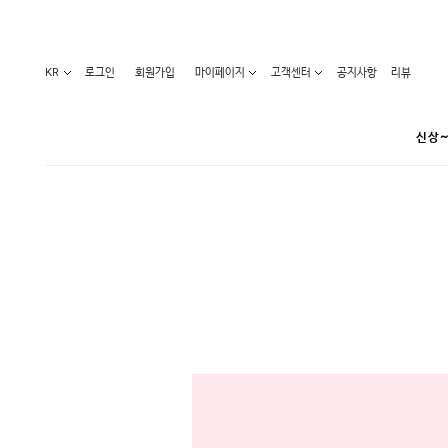
KR
로그인
회원가입
마이페이지
고객센터
공지사항
리뷰
신상~
카테고리
베스트100
원피스
코디아이템
라벨디
블라우스/니트
특가상품
오늘발송
티/나시
홈웨어
세일50-80%
아우터
요가복
임산부화장품
임산부하의
수영복
1+1세일
레깅스/스타킹
언더웨어
기획전
수유복
앱특가