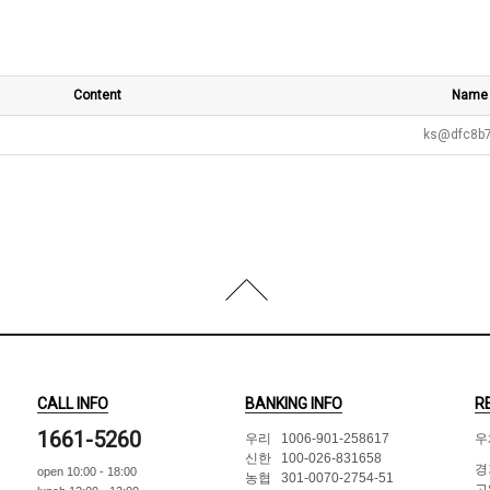
Content
Name
ks@dfc8b
CALL INFO
BANKING INFO
R
1661-5260
우리 1006-901-258617
우
신한 100-026-831658
경
open 10:00 - 18:00
농협 301-0070-2754-51
고