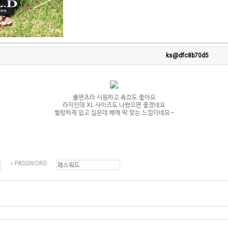
ks@dfc8b70d5
쿨팬츠라 시원하고 촉감도 좋아요
라지인데 XL 사이즈도 나왔으면 좋겠네요
헐렁하게 입고 싶은데 배에 딱 맞는 느낌이네요~
PASSWORD