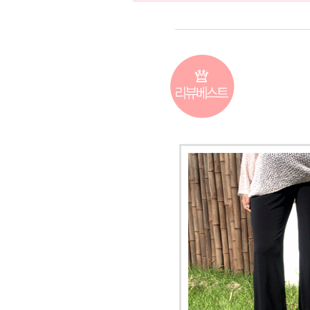
커뮤니티
이벤트
리뷰
맘누리뉴스
다이어리
리얼체험단모집
만삭사진컨테스트
아기사진컨테스트
고객센터 1661-5260
미확인입금자보기
공지사항
자주묻는질문
이용안내