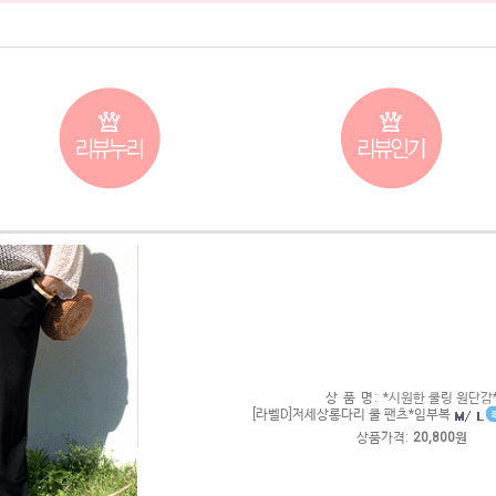
상 품 명:
*시원한 쿨링 원단감
[라벨D]저세상롱다리 쿨 팬츠*임부복
상품가격:
20,800원