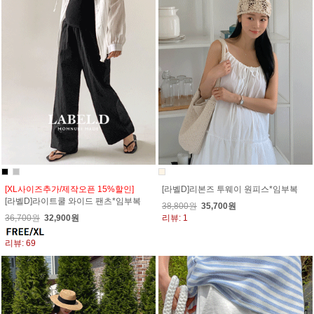
[XL사이즈추가/제작오픈 15%할인]
[라벨D]리본즈 투웨이 원피스*임부복
[라벨D]라이트쿨 와이드 팬츠*임부복
38,800원
35,700원
36,700원
32,900원
리뷰: 1
리뷰: 69