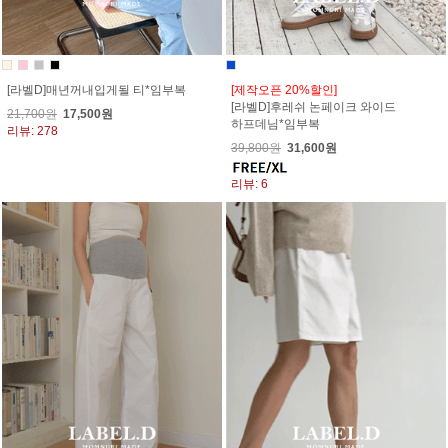
[라벨D]매년꺼내입게될 티*임부복
[제작오픈 20%할인]
[라벨D]후레쉬 논페이크 와이드
21,700원
17,500원
하프데님*임부복
리뷰: 278
39,800원
31,600원
리뷰: 6