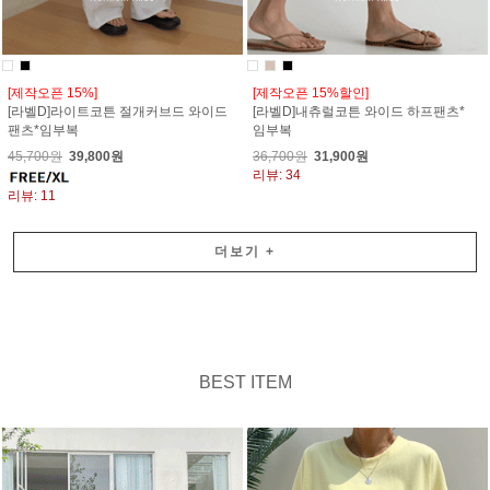
[제작오픈 15%]
[제작오픈 15%할인]
[라벨D]라이트코튼 절개커브드 와이드
[라벨D]내츄럴코튼 와이드 하프팬츠*
팬츠*임부복
임부복
45,700원
39,800원
36,700원
31,900원
리뷰: 34
리뷰: 11
더보기
+
BEST ITEM