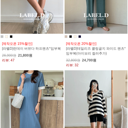
[제작오픈 15%할인]
[제작오픈 20%할인]
[라벨D]런데이 버뮤다 하프팬츠*임부복
[라벨D]데일리즈 쿨링골지 와이드 팬츠*
임부복(아이보리 컬러추가)
26,900원
21,800원
리뷰: 47
32,800원
24,700원
리뷰: 32