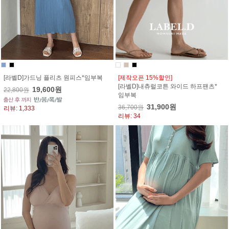
[라벨D]가드닝 플리츠 원피스*임부복
[제작오픈 15%할인]
[라벨D]내츄럴코튼 와이드 하프팬츠*
19,600원
22,800원
임부복
31,900원
36,700원
리뷰: 1,333
리뷰: 34