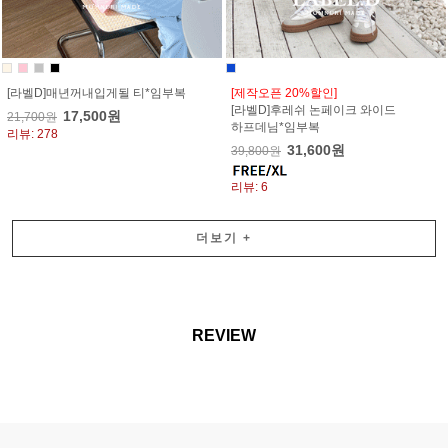
[라벨D]매년꺼내입게될 티*임부복
[제작오픈 20%할인]
[라벨D]후레쉬 논페이크 와이드
17,500원
21,700원
하프데님*임부복
리뷰: 278
31,600원
39,800원
리뷰: 6
더보기
+
REVIEW