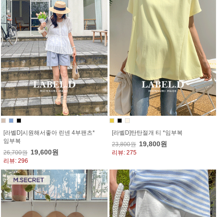
[라벨D]시원해서좋아 린넨 4부팬츠*
[라벨D]탄탄절개 티 *임부복
임부복
19,800원
23,800원
19,600원
26,700원
리뷰: 275
리뷰: 296