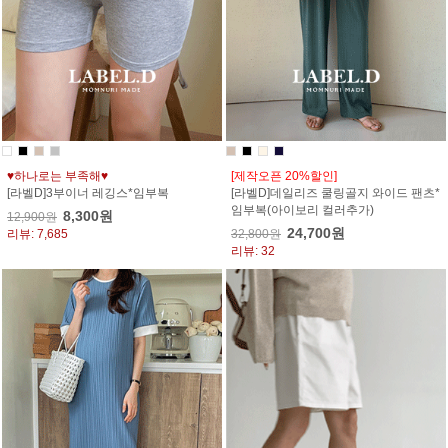
♥하나로는 부족해♥
[제작오픈 20%할인]
[라벨D]3부이너 레깅스*임부복
[라벨D]데일리즈 쿨링골지 와이드 팬츠*
임부복(아이보리 컬러추가)
8,300원
12,900원
24,700원
리뷰: 7,685
32,800원
리뷰: 32