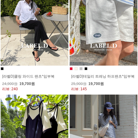
[라벨D]쿨링 와이드 팬츠*임부복
[라벨D]데일리 트레닝 하프팬츠*임부복
24,900원
19,700원
25,900원
19,700원
리뷰: 240
리뷰: 145