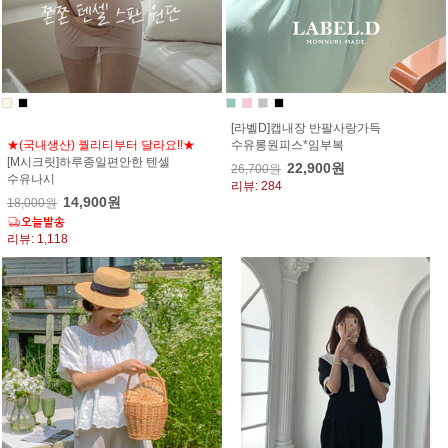
[라벨D]캡내장 반팔사랑가득
★(국내생산) 퀄리티부터 달라요!!★
수유롱원피스*임부복
[M시크릿]하루종일편안한 텐셀
22,900원
26,700원
수유나시
리뷰: 284
14,900원
18,000원
리뷰: 1,118