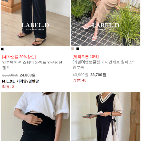
[제작오픈 10%]
[제작오픈 20%할인]
[라벨D]엠보쿨링 가디건세트 원피스*
임부복*아이스썸머 와이드 인생텐션
임부복
팬츠
43,900원
38,700원
32,900원
24,800원
리뷰: 46
리뷰: 6