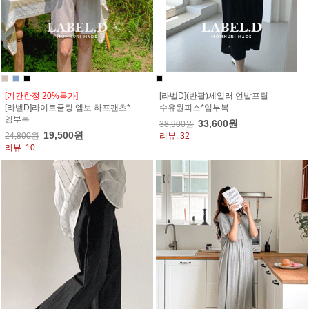
[기간한정 20%특가]
[라벨D](반팔)세일러 언발프릴
[라벨D]라이트쿨링 엠보 하프팬츠*
수유원피스*임부복
임부복
33,600원
38,900원
19,500원
24,800원
리뷰: 32
리뷰: 10