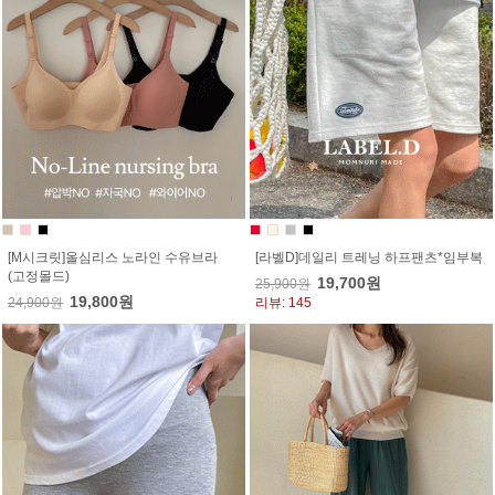
[M시크릿]올심리스 노라인 수유브라
[라벨D]데일리 트레닝 하프팬츠*임부복
(고정몰드)
19,700원
25,900원
19,800원
24,900원
리뷰: 145