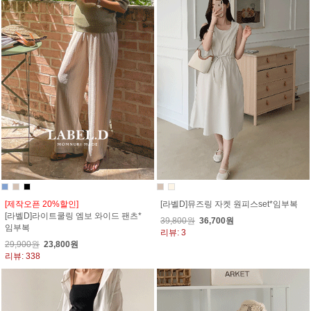
[제작오픈 20%할인]
[라벨D]뮤즈링 자켓 원피스set*임부복
[라벨D]라이트쿨링 엠보 와이드 팬츠*
39,800원
36,700원
임부복
리뷰: 3
29,900원
23,800원
리뷰: 338