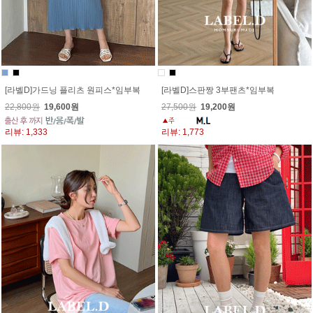
[라벨D]가드닝 플리츠 원피스*임부복
[라벨D]스판짱 3부팬츠*임부복
22,800원
19,600원
27,500원
19,200원
리뷰: 1,333
리뷰: 1,773