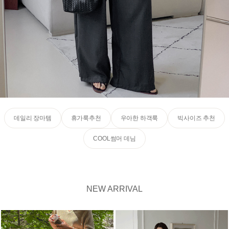
데일리 장마템
휴가룩추천
우아한 하객룩
빅사이즈 추천
COOL썸머 데님
NEW ARRIVAL