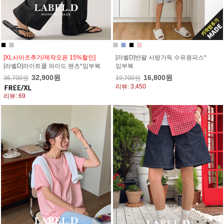
[XL사이즈추가/제작오픈 15%할인]
[라벨D]반팔 사랑가득 수유원피스*
[라벨D]라이트쿨 와이드 팬츠*임부복
임부복
32,900원
16,800원
36,700원
19,700원
리뷰: 3,450
리뷰: 69