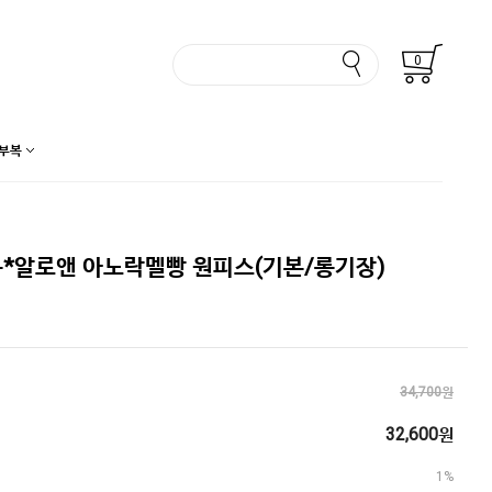
0
부복
*알로앤 아노락멜빵 원피스(기본/롱기장)
34,700원
32,600원
1%