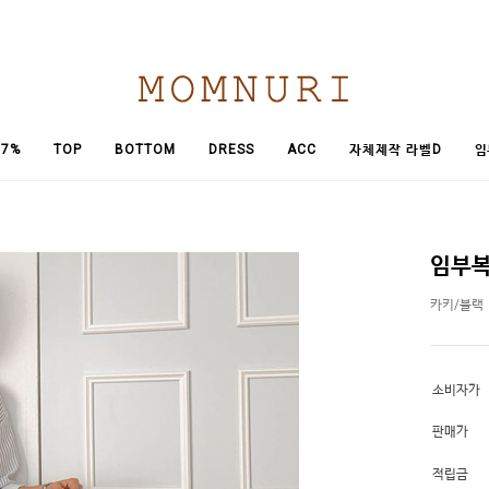
임
7%
TOP
BOTTOM
DRESS
ACC
자체제작 라벨D
임부복
카키/블랙
소비자가
판매가
적립금