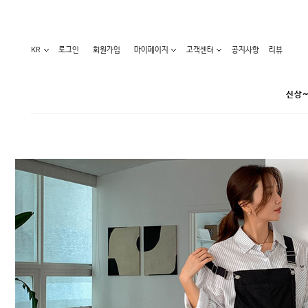
KR
로그인
회원가입
마이페이지
고객센터
공지사항
리뷰
신상~
카테고리
베스트100
원피스
코디아이템
라벨디
블라우스/니트
특가상품
오늘발송
티/나시
홈웨어
세일50-80%
아우터
요가복
임산부화장품
임산부하의
수영복
1+1세일
레깅스/스타킹
언더웨어
기획전
수유복
앱특가