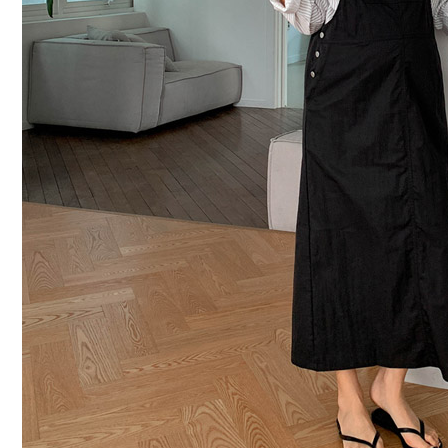
커뮤니티
이벤트
리뷰
맘누리뉴스
다이어리
리얼체험단모집
만삭사진컨테스트
아기사진컨테스트
고객센터 1661-5260
미확인입금자보기
공지사항
자주묻는질문
이용안내