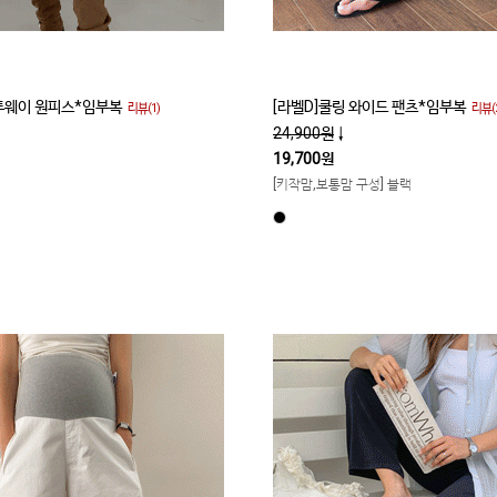
 투웨이 원피스*임부복
[라벨D]쿨링 와이드 팬츠*임부복
리뷰(1)
리뷰(2
24,900원
↓
19,700원
[키작맘,보통맘 구성] 블랙