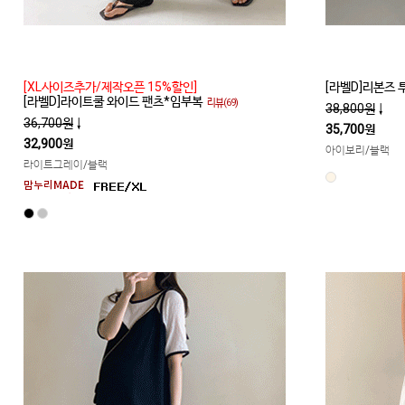
[XL사이즈추가/제작오픈 15%할인]
[라벨D]리본즈
[라벨D]라이트쿨 와이드 팬츠*임부복
리뷰(69)
38,800원
↓
36,700원
↓
35,700원
32,900원
아이보리/블랙
라이트그레이/블랙