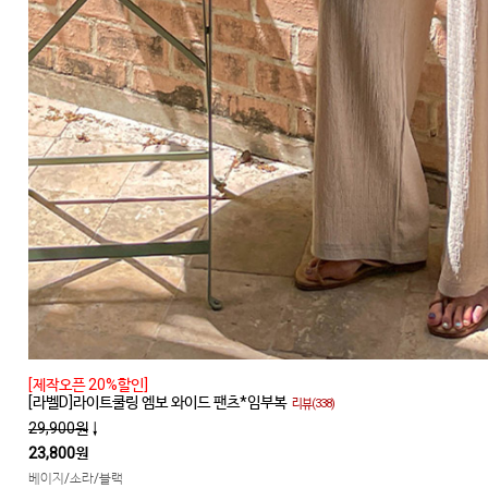
[제작오픈 20%할인]
[라벨D]라이트쿨링 엠보 와이드 팬츠*임부복
리뷰(338)
29,900원
↓
23,800원
베이지/소라/블랙