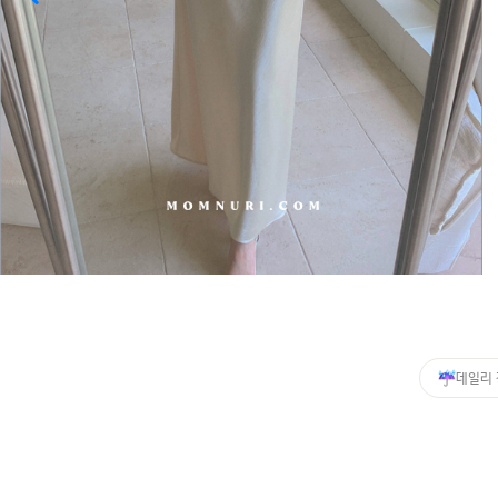
커뮤니티
이벤트
리뷰
맘누리뉴스
다이어리
리얼체험단모집
만삭사진컨테스트
아기사진컨테스트
고객센터 1661-5260
데일리
미확인입금자보기
공지사항
자주묻는질문
이용안내