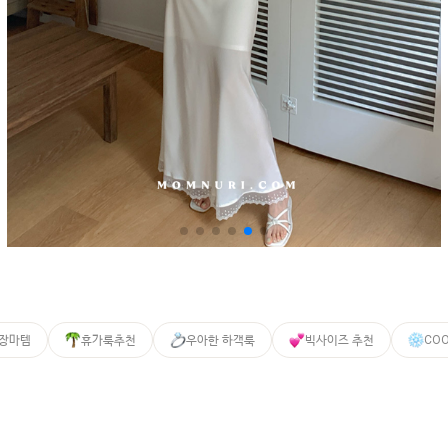
 장마템
휴가룩추천
우아한 하객룩
빅사이즈 추천
CO