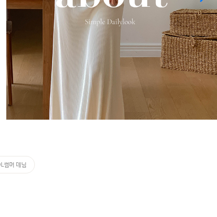
OL썸머 데님