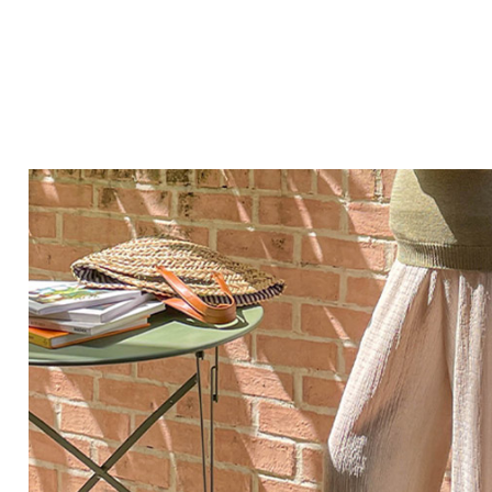
Q&A
제휴/광고문의
배송조회
구매금액별사은품
고객의소리
카드결제조회
마이페이지
로그인
회원가입
마이페이지
장바구니
개인결제