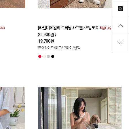
[라벨D]데일리 트레닝 하프팬츠*임부복
40)
리뷰(145)
25,900원
↓
19,700원
퓨어화이트/레드/그레이/블랙