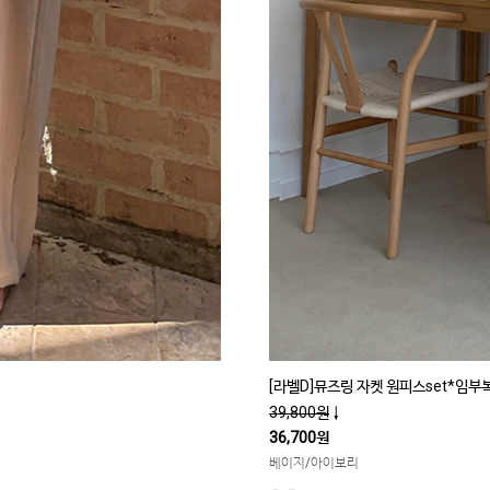
[라벨D]뮤즈링 자켓 원피스set*임부
39,800원
↓
36,700원
베이지/아이보리