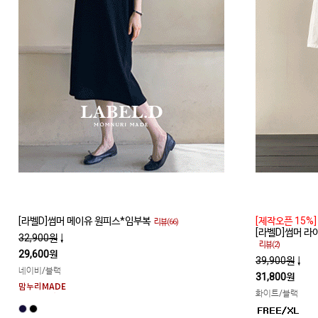
[라벨D]썸머 메이유 원피스*임부복
[제작오픈 15%]
리뷰(66)
[라벨D]썸머 
32,900원
↓
리뷰(2)
29,600원
39,900원
↓
네이비/블랙
31,800원
화이트/블랙