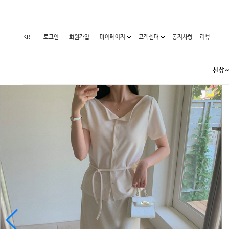
KR
로그인
회원가입
마이페이지
고객센터
공지사항
리뷰
신상~
카테고리
베스트100
원피스
코디아이템
라벨디
블라우스/니트
특가상품
오늘발송
티/나시
홈웨어
세일50-80%
아우터
요가복
임산부화장품
임산부하의
수영복
1+1세일
레깅스/스타킹
언더웨어
기획전
수유복
앱특가