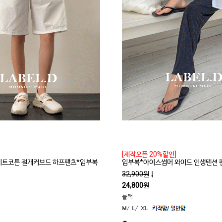
[제작오픈 20%할인]
라이트코튼 절개커브드 하프팬츠*임부복
임부복*아이스썸머 와이드 인생텐션 
32,900원
↓
24,800원
블랙