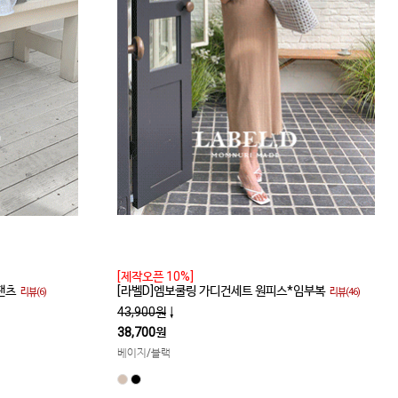
[제작오픈 10%]
팬츠
[라벨D]엠보쿨링 가디건세트 원피스*임부복
리뷰(6)
리뷰(46)
43,900원
↓
38,700원
베이지/블랙