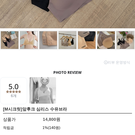
[M시크릿]앞후크 심리스 수유브라
상품가
14,800원
적립금
1%(140원)