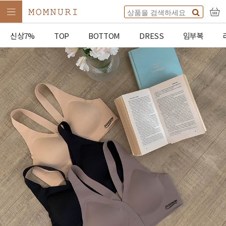
신상7%
TOP
BOTTOM
DRESS
임부복