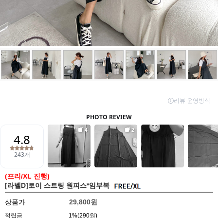
(프리/XL 진행)
[라벨D]토이 스트링 원피스*임부복
상품가
29,800원
적립금
1%(290원)