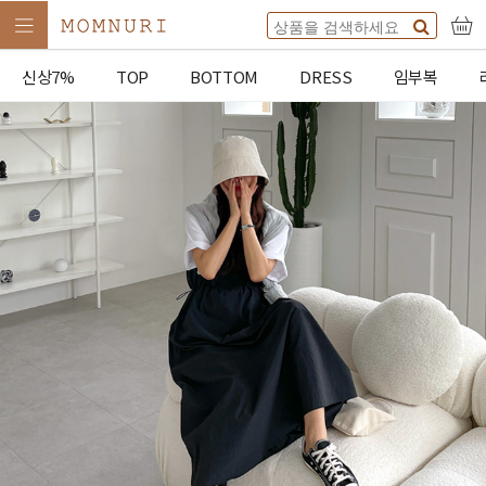
신상7%
TOP
BOTTOM
DRESS
임부복