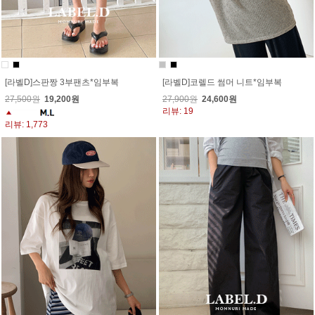
[라벨D]스판짱 3부팬츠*임부복
[라벨D]코렐드 썸머 니트*임부복
27,500원
19,200원
27,900원
24,600원
리뷰: 19
리뷰: 1,773