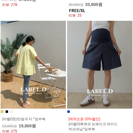
33,800원
리뷰: 278
39,800원
리뷰: 25
[라벨D]탄탄절개 티 *임부복
[제작오픈 20%할인]
[라벨D]후레쉬 논페이크 와이드
19,800원
23,800원
하프데님*임부복
리뷰: 275