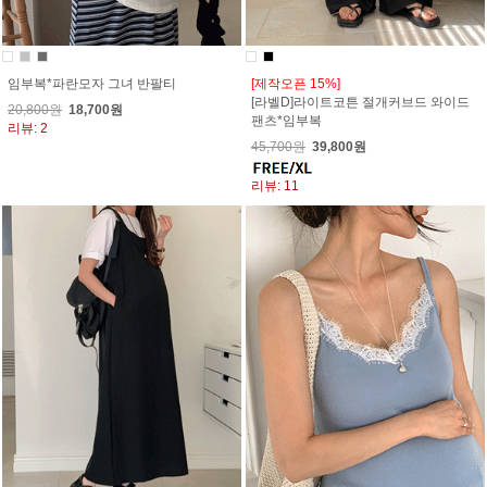
임부복*파란모자 그녀 반팔티
[제작오픈 15%]
[라벨D]라이트코튼 절개커브드 와이드
20,800원
18,700원
팬츠*임부복
리뷰: 2
45,700원
39,800원
리뷰: 11