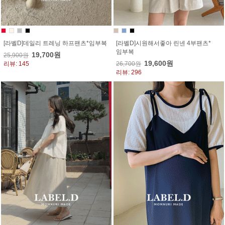
[라벨D]데일리 트레닝 하프팬츠*임부복
[라벨D]시원해서좋아 린넨 4부팬츠*
임부복
19,700원
25,900원
19,600원
리뷰: 145
26,700원
리뷰: 296