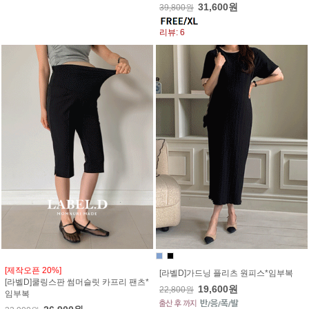
31,600원
39,800원
리뷰: 6
[제작오픈 20%]
[라벨D]가드닝 플리츠 원피스*임부복
[라벨D]쿨링스판 썸머슬릿 카프리 팬츠*
19,600원
22,800원
임부복