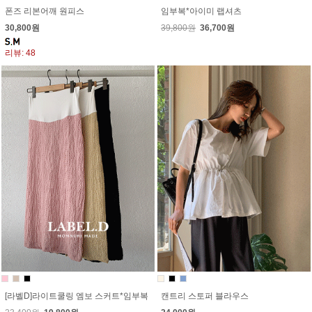
폰즈 리본어깨 원피스
임부복*아이미 랩셔츠
30,800원
39,800원
36,700원
리뷰: 48
[라벨D]라이트쿨링 엠보 스커트*임부복
캔트리 스토퍼 블라우스