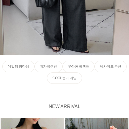
데일리 장마템
휴가룩추천
우아한 하객룩
빅사이즈 추천
COOL썸머 데님
NEW ARRIVAL