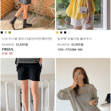
시크 미니멀 원피스(일반버젼V롱버젼)
임부복*코렐셔링 블라우스
36,900원
32,800원
46,900원
42,800원
리뷰: 90