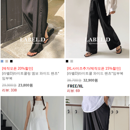
[제작오픈 20%할인]
[XL사이즈추가/제작오픈 15%할인]
[라벨D]라이트쿨링 엠보 와이드 팬츠*
[라벨D]라이트쿨 와이드 팬츠*임부복
임부복
36,700원
32,900원
29,900원
23,800원
리뷰: 338
리뷰: 69