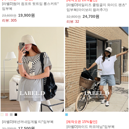
[라벨D]썸머 컴포트 뒷트임 롱스커트*
[라벨D]데일리즈 쿨링골지 와이드 팬츠*
임부복
임부복(아이보리 컬러추가)
19,900원
23,600원
24,700원
32,800원
리뷰: 305
리뷰: 32
[라벨D]매년꺼내입게될 티*임부복
[제작오픈 15%할인]
[라벨D]와이드 하프데님*임부복
17,500원
21,700원