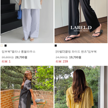
임부복*멜리나 롱블라우스
[라벨D]쿨링 와이드 팬츠*임부복
30,800원
28,700원
24,900원
19,700원
리뷰: 1
리뷰: 239