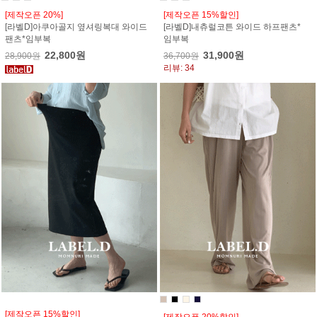
[제작오픈 20%]
[제작오픈 15%할인]
[라벨D]아쿠아골지 옆셔링복대 와이드
[라벨D]내츄럴코튼 와이드 하프팬츠*
팬츠*임부복
임부복
22,800원
31,900원
28,900원
36,700원
리뷰: 34
[제작오픈 15%할인]
[제작오픈 20%할인]