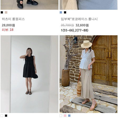
임부복*로쿄레이스 롱나시
하츠미 롱원피스
35,700원
32,600원
28,000원
리뷰: 18