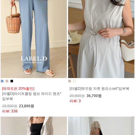
[제작오픈 20%할인]
[라벨D]뮤즈링 자켓 원피스set*임부복
[라벨D]라이트쿨링 엠보 와이드 팬츠*
39,800원
36,700원
임부복
리뷰: 3
29,900원
23,800원
리뷰: 338