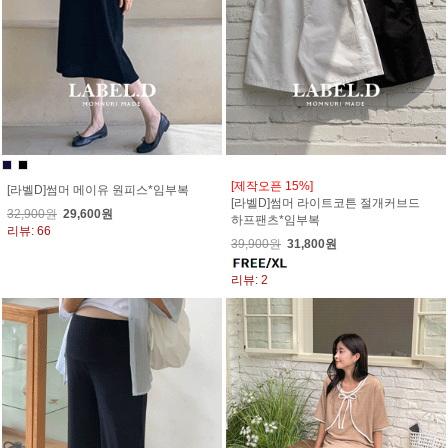
[제작오픈 15%]
[라벨D]썸머 메이유 원피스*임부복
[라벨D]썸머 라이트코튼 절개커브드
32,900원
29,600원
하프팬츠*임부복
리뷰: 66
39,900원
31,800원
리뷰: 2