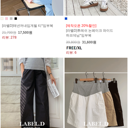
[라벨D]매년꺼내입게될 티*임부복
[제작오픈 20%할인]
[라벨D]후레쉬 논페이크 와이드
21,700원
17,500원
하프데님*임부복
리뷰: 278
39,800원
31,600원
리뷰: 6