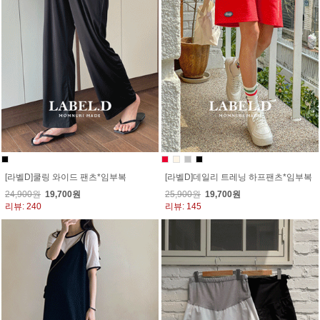
[라벨D]쿨링 와이드 팬츠*임부복
[라벨D]데일리 트레닝 하프팬츠*임부복
24,900원
19,700원
25,900원
19,700원
리뷰: 240
리뷰: 145