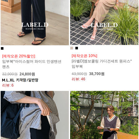
[제작오픈 10%]
[제작오픈 20%할인]
[라벨D]엠보쿨링 가디건세트 원피스*
임부복*아이스썸머 와이드 인생텐션
임부복
팬츠
43,900원
38,700원
32,900원
24,800원
리뷰: 46
리뷰: 6