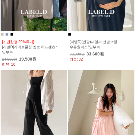
[기간한정 20%특가]
[라벨D](반팔)세일러 언발프릴
[라벨D]라이트쿨링 엠보 하프팬츠*
수유원피스*임부복
임부복
33,600원
38,900원
19,500원
24,800원
리뷰: 32
리뷰: 10