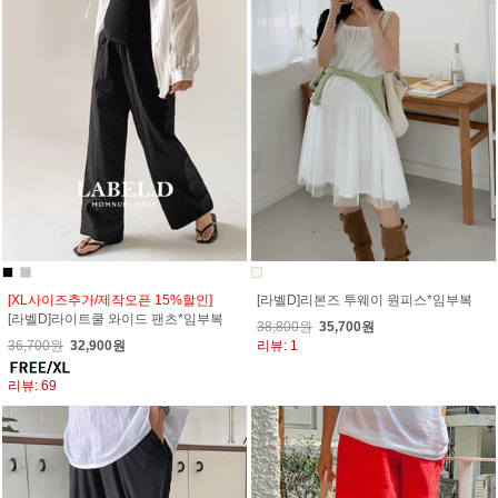
[XL사이즈추가/제작오픈 15%할인]
[라벨D]리본즈 투웨이 원피스*임부복
[라벨D]라이트쿨 와이드 팬츠*임부복
38,800원
35,700원
36,700원
32,900원
리뷰: 1
리뷰: 69