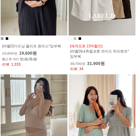
[라벨D]가드닝 플리츠 원피스*임부복
[제작오픈 15%할인]
[라벨D]내츄럴코튼 와이드 하프팬츠*
19,600원
22,800원
임부복
31,900원
36,700원
리뷰: 1,333
리뷰: 34