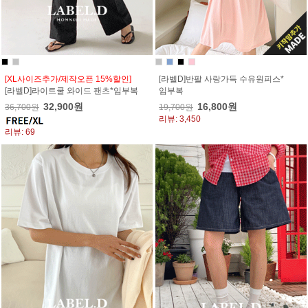
[XL사이즈추가/제작오픈 15%할인]
[라벨D]반팔 사랑가득 수유원피스*
[라벨D]라이트쿨 와이드 팬츠*임부복
임부복
32,900원
16,800원
36,700원
19,700원
리뷰: 3,450
리뷰: 69