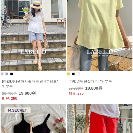
[라벨D]시원해서좋아 린넨 4부팬츠*
[라벨D]탄탄절개 티 *임부복
임부복
19,800원
23,800원
19,600원
26,700원
리뷰: 275
리뷰: 296