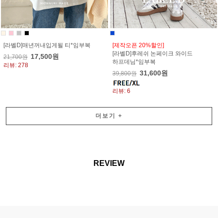
[라벨D]매년꺼내입게될 티*임부복
[제작오픈 20%할인]
[라벨D]후레쉬 논페이크 와이드
17,500원
21,700원
하프데님*임부복
리뷰: 278
31,600원
39,800원
리뷰: 6
더보기
+
REVIEW