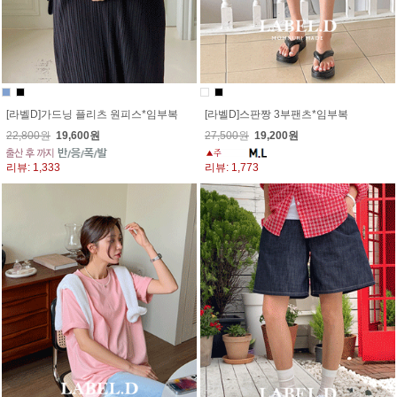
[라벨D]가드닝 플리츠 원피스*임부복
[라벨D]스판짱 3부팬츠*임부복
22,800원
19,600원
27,500원
19,200원
리뷰: 1,333
리뷰: 1,773