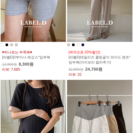
♥하나로는 부족해♥
[제작오픈 20%할인]
[라벨D]3부이너 레깅스*임부복
[라벨D]데일리즈 쿨링골지 와이드 팬츠*
임부복(아이보리 컬러추가)
8,300원
12,900원
24,700원
리뷰: 7,685
32,800원
리뷰: 32