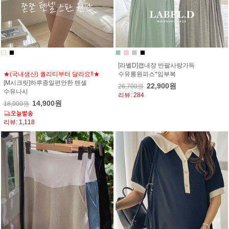
[라벨D]캡내장 반팔사랑가득
★(국내생산) 퀄리티부터 달라요!!★
수유롱원피스*임부복
[M시크릿]하루종일편안한 텐셀
22,900원
26,700원
수유나시
리뷰: 284
14,900원
18,000원
리뷰: 1,118