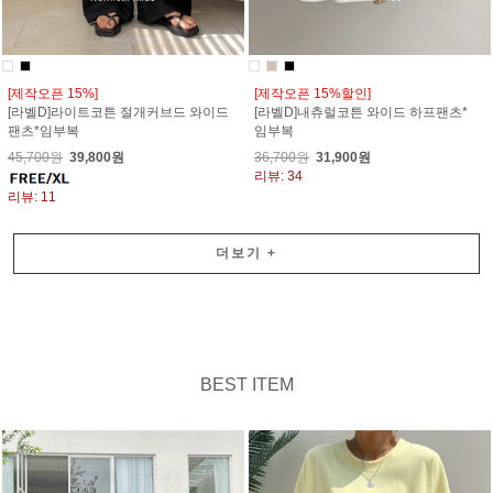
[제작오픈 15%]
[제작오픈 15%할인]
[라벨D]라이트코튼 절개커브드 와이드
[라벨D]내츄럴코튼 와이드 하프팬츠*
팬츠*임부복
임부복
45,700원
39,800원
36,700원
31,900원
리뷰: 34
리뷰: 11
더보기
+
BEST ITEM