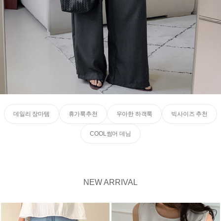
데일리 장마템
휴가룩추천
우아한 하객룩
빅사이즈 추천
COOL썸머 데님
NEW ARRIVAL