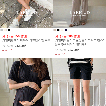
[제작오픈 15%할인]
[제작오픈 20%할인]
[라벨D]런데이 버뮤다 하프팬츠*임부복
[라벨D]데일리즈 쿨링골지 와이드 팬츠*
임부복(아이보리 컬러추가)
26,900원
21,800원
리뷰: 47
32,800원
24,700원
리뷰: 32