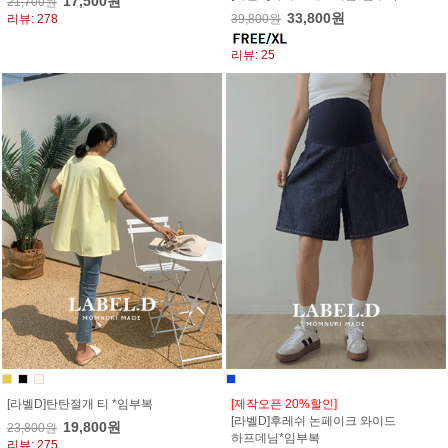
17,500원
21,700원
33,800원
리뷰: 278
39,800원
리뷰: 25
[라벨D]탄탄절개 티 *임부복
[제작오픈 20%할인]
[라벨D]후레쉬 논페이크 와이드
19,800원
23,800원
하프데님*임부복
리뷰: 275