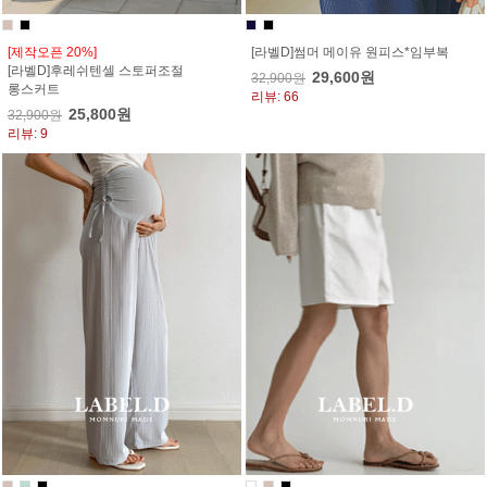
[제작오픈 20%]
[라벨D]썸머 메이유 원피스*임부복
[라벨D]후레쉬텐셀 스토퍼조절
29,600원
32,900원
롱스커트
리뷰: 66
25,800원
32,900원
리뷰: 9