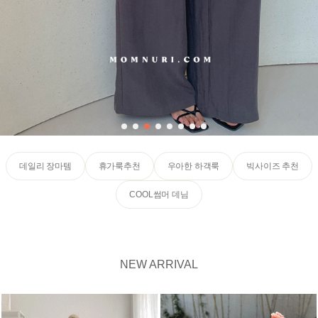
데일리 장마템
휴가룩추천
우아한 하객룩
빅사이즈 추천
COOL썸머 데님
NEW ARRIVAL