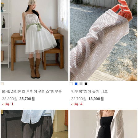
[라벨D]리본즈 투웨이 원피스*임부복
임부복*썸머 골지 니트
38,800원
35,700원
22,700원
18,900원
리뷰: 1
리뷰: 4