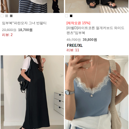
임부복*파란모자 그녀 반팔티
[제작오픈 15%]
[라벨D]라이트코튼 절개커브드 와이드
20,800원
18,700원
팬츠*임부복
리뷰: 2
45,700원
39,800원
리뷰: 11