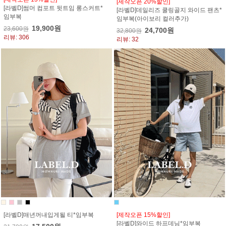
[제작오픈 20%할인]
[라벨D]썸머 컴포트 뒷트임 롱스커트*
[라벨D]데일리즈 쿨링골지 와이드 팬츠*
임부복
임부복(아이보리 컬러추가)
19,900원
23,600원
24,700원
32,800원
리뷰: 306
리뷰: 32
[라벨D]매년꺼내입게될 티*임부복
[제작오픈 15%할인]
[라벨D]와이드 하프데님*임부복