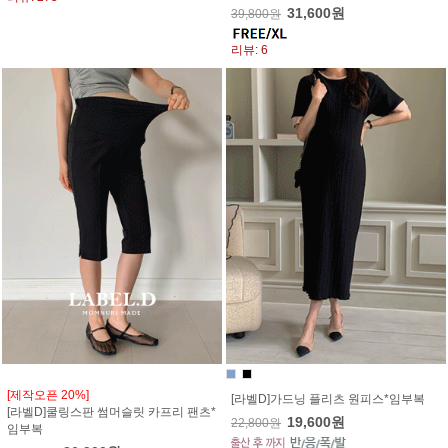
31,600원
39,800원
리뷰: 6
[제작오픈 20%]
[라벨D]가드닝 플리츠 원피스*임부복
[라벨D]쿨링스판 썸머슬릿 카프리 팬츠*
19,600원
22,800원
임부복