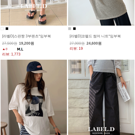
[라벨D]스판짱 3부팬츠*임부복
[라벨D]코렐드 썸머 니트*임부복
27,500원
19,200원
27,900원
24,600원
리뷰: 19
리뷰: 1,773