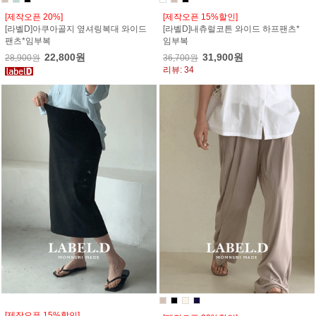
[제작오픈 20%]
[제작오픈 15%할인]
[라벨D]아쿠아골지 옆셔링복대 와이드
[라벨D]내츄럴코튼 와이드 하프팬츠*
팬츠*임부복
임부복
22,800원
31,900원
28,900원
36,700원
리뷰: 34
[제작오픈 15%할인]