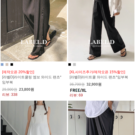
[제작오픈 20%할인]
[XL사이즈추가/제작오픈 15%할인]
[라벨D]라이트쿨링 엠보 와이드 팬츠*
[라벨D]라이트쿨 와이드 팬츠*임부복
임부복
36,700원
32,900원
29,900원
23,800원
리뷰: 338
리뷰: 69