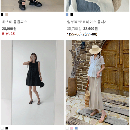
임부복*로쿄레이스 롱나시
하츠미 롱원피스
35,700원
32,600원
28,000원
리뷰: 18