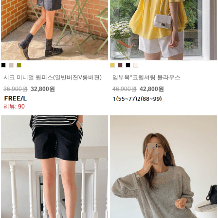
시크 미니멀 원피스(일반버젼V롱버젼)
임부복*코렐셔링 블라우스
36,900원
32,800원
46,900원
42,800원
리뷰: 90