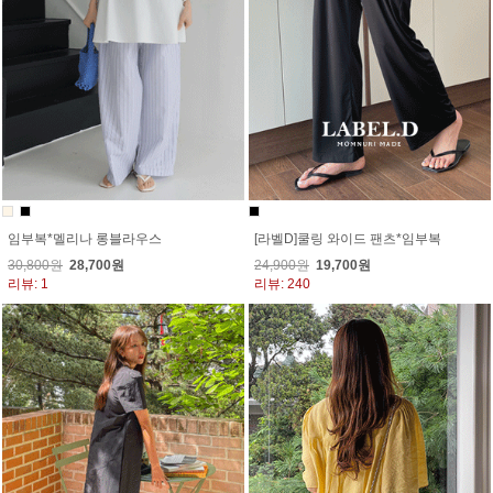
임부복*멜리나 롱블라우스
[라벨D]쿨링 와이드 팬츠*임부복
30,800원
28,700원
24,900원
19,700원
리뷰: 1
리뷰: 240