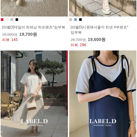
[라벨D]데일리 트레닝 하프팬츠*임부복
[라벨D]시원해서좋아 린넨 4부팬츠*
임부복
19,700원
25,900원
19,600원
리뷰: 145
26,700원
리뷰: 296