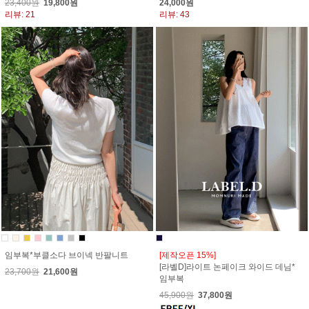
23,400원
19,800원
24,000원
리뷰: 21
리뷰: 43
임부복*부클소다 브이넥 반팔니트
[제작오픈 15%]
[라벨D]라이트 논페이크 와이드 데님*
23,700원
21,600원
임부복
45,900원
37,800원