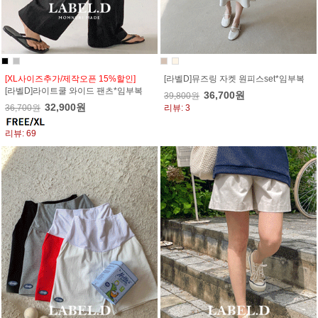
[XL사이즈추가/제작오픈 15%할인]
[라벨D]뮤즈링 자켓 원피스set*임부복
[라벨D]라이트쿨 와이드 팬츠*임부복
36,700원
39,800원
32,900원
36,700원
리뷰: 3
리뷰: 69