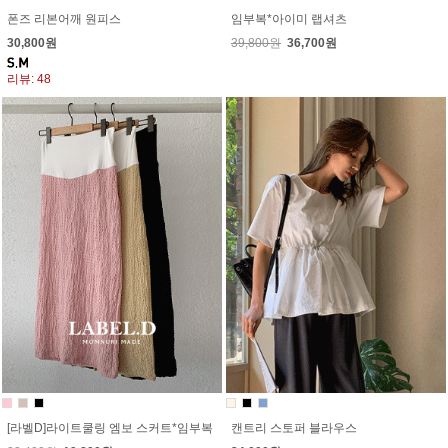
폰즈 리본어깨 원피스
임부복*아이미 랩셔츠
30,800원
39,800원
36,700원
리뷰: 48
[라벨D]라이트쿨링 엠보 스커트*임부복
캔트리 스토퍼 블라우스